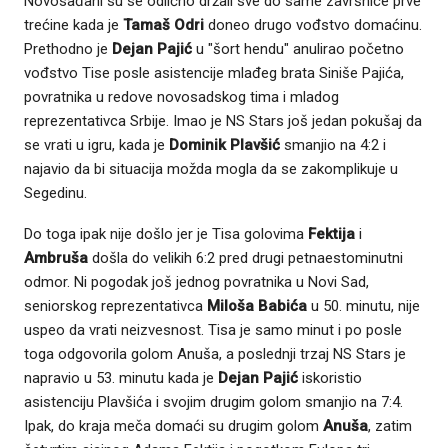
Novosađani su se odlično držali sve do same završnice prve
trećine kada je
Tamaš Odri
doneo drugo vođstvo domaćinu.
Prethodno je
Dejan Pajić
u "šort hendu" anulirao početno
vođstvo Tise posle asistencije mlađeg brata Siniše Pajića,
povratnika u redove novosadskog tima i mladog
reprezentativca Srbije. Imao je NS Stars još jedan pokušaj da
se vrati u igru, kada je
Dominik Plavšić
smanjio na 4:2 i
najavio da bi situacija možda mogla da se zakomplikuje u
Segedinu.
Do toga ipak nije došlo jer je Tisa golovima
Fektija
i
Ambruša
došla do velikih 6:2 pred drugi petnaestominutni
odmor. Ni pogodak još jednog povratnika u Novi Sad,
seniorskog reprezentativca
Miloša Babića
u 50. minutu, nije
uspeo da vrati neizvesnost. Tisa je samo minut i po posle
toga odgovorila golom Anuša, a poslednji trzaj NS Stars je
napravio u 53. minutu kada je
Dejan Pajić
iskoristio
asistenciju Plavšića i svojim drugim golom smanjio na 7:4.
Ipak, do kraja meča domaći su drugim golom
Anuša
, zatim