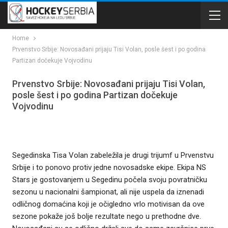
Home
Prvenstvo Srbije: Novosađani prijaju Tisi Volan, posle šest i po godina
Partizan dočekuje Vojvodinu
Prvenstvo Srbije: Novosađani prijaju Tisi Volan,
posle šest i po godina Partizan dočekuje
Vojvodinu
Segedinska Tisa Volan zabeležila je drugi trijumf u Prvenstvu
Srbije i to ponovo protiv jedne novosadske ekipe. Ekipa NS
Stars je gostovanjem u Segedinu počela svoju povratničku
sezonu u nacionalni šampionat, ali nije uspela da iznenadi
odličnog domaćina koji je očigledno vrlo motivisan da ove
sezone pokaže još bolje rezultate nego u prethodne dve.