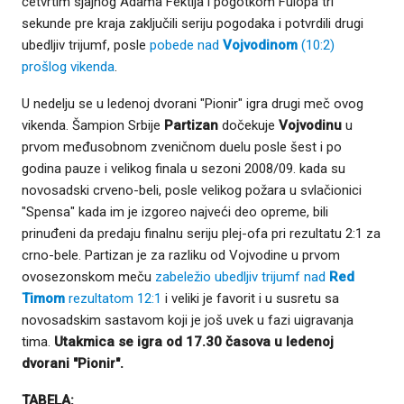
četvrtim sjajnog Adama Fektija i pogotkom Fulopa tri
sekunde pre kraja zaključili seriju pogodaka i potvrdili drugi
ubedljiv trijumf, posle
pobede nad
Vojvodinom
(10:2)
prošlog vikenda
.
U nedelju se u ledenoj dvorani "Pionir" igra drugi meč ovog
vikenda. Šampion Srbije
Partizan
dočekuje
Vojvodinu
u
prvom međusobnom zveničnom duelu posle šest i po
godina pauze i velikog finala u sezoni 2008/09. kada su
novosadski crveno-beli, posle velikog požara u svlačionici
"Spensa" kada im je izgoreo najveći deo opreme, bili
prinuđeni da predaju finalnu seriju plej-ofa pri rezultatu 2:1 za
crno-bele. Partizan je za razliku od Vojvodine u prvom
ovosezonskom meču
zabeležio ubedljiv trijumf nad
Red
Timom
rezultatom 12:1
i veliki je favorit i u susretu sa
novosadskim sastavom koji je još uvek u fazi uigravanja
tima.
Utakmica se igra od 17.30 časova u ledenoj
dvorani "Pionir".
TABELA: