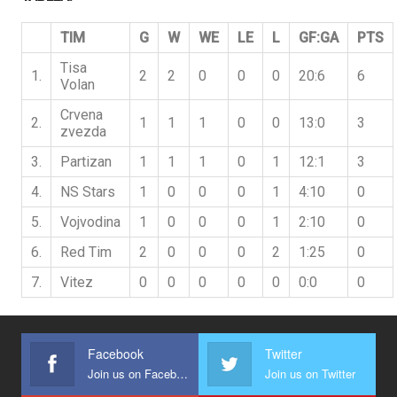
TIM
G
W
WE
LE
L
GF:GA
PTS
Tisa
1.
2
2
0
0
0
20:6
6
Volan
Crvena
2.
1
1
1
0
0
13:0
3
zvezda
3.
Partizan
1
1
1
0
1
12:1
3
4.
NS Stars
1
0
0
0
1
4:10
0
5.
Vojvodina
1
0
0
0
1
2:10
0
6.
Red Tim
2
0
0
0
2
1:25
0
7.
Vitez
0
0
0
0
0
0:0
0
Facebook
Twitter
Join us on Facebook
Join us on Twitter