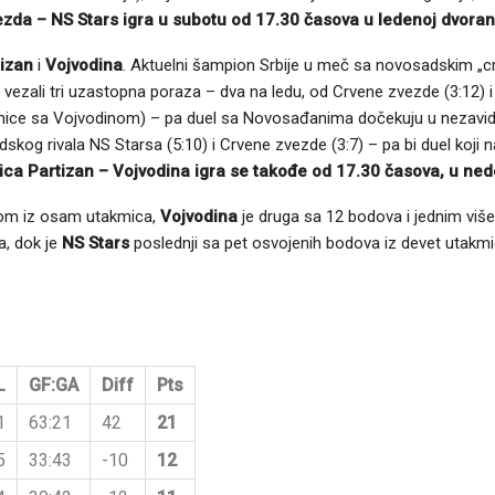
da – NS Stars igra u subotu od 17.30 časova u ledenoj dvorani
izan
i
Vojvodina
. Aktuelni šampion Srbije u meč sa novosadskim „crv
 vezali tri uzastopna poraza – dva na ledu, od Crvene zvezde (3:12) i
ice sa Vojvodinom) – pa duel sa Novosađanima dočekuju u nezavidnoj
og rivala NS Starsa (5:10) i Crvene zvezde (3:7) – pa bi duel koji n
ca Partizan – Vojvodina igra se takođe od 17.30 časova, u nede
om iz osam utakmica,
Vojvodina
je druga sa 12 bodova i jednim vi
, dok je
NS Stars
poslednji sa pet osvojenih bodova iz devet utakmi
L
GF:GA
Diff
Pts
1
63:21
42
21
5
33:43
-10
12