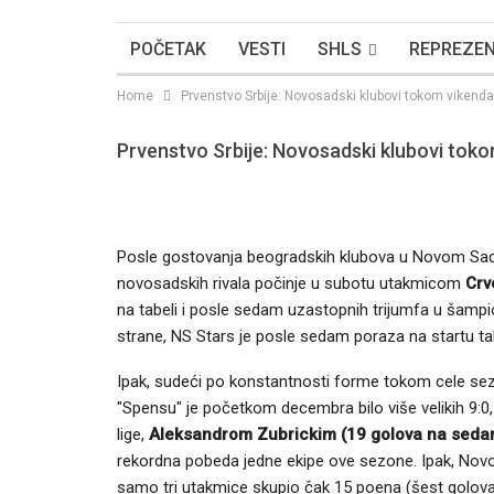
POČETAK
VESTI
SHLS
REPREZEN
Home
Prvenstvo Srbije: Novosadski klubovi tokom vikenda
Prvenstvo Srbije: Novosadski klubovi toko
Posle gostovanja beogradskih klubova u Novom Sadu 
novosadskih rivala počinje u subotu utakmicom
Crv
na tabeli i posle sedam uzastopnih trijumfa u šampio
strane, NS Stars je posle sedam poraza na startu t
Ipak, sudeći po konstantnosti forme tokom cele sez
"Spensu" je početkom decembra bilo više velikih 9
lige,
Aleksandrom Zubrickim (19 golova na sed
rekordna pobeda jedne ekipe ove sezone. Ipak, Nov
samo tri utakmice skupio čak 15 poena (šest golova 