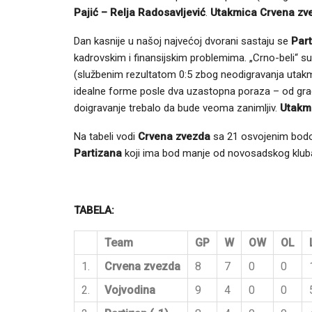
Pajić – Relja Radosavljević
.
Utakmica Crvena zvez
Dan kasnije u našoj najvećoj dvorani sastaju se
Part
kadrovskim i finansijskim problemima. „Crno-beli“ su
(službenim rezultatom 0:5 zbog neodigravanja utakm
idealne forme posle dva uzastopna poraza – od gradsk
doigravanje trebalo da bude veoma zanimljiv.
Utakmi
Na tabeli vodi
Crvena zvezda
sa 21 osvojenim bod
Partizana
koji ima bod manje od novosadskog kluba
TABELA:
Team
GP
W
OW
OL
1.
Crvena zvezda
8
7
0
0
2.
Vojvodina
9
4
0
0