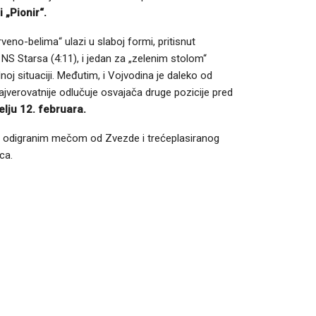
 „Pionir“.
eno-belima“ ulazi u slaboj formi, pritisnut
 NS Starsa (4:11), i jedan za „zelenim stolom“
 situaciji. Međutim, i Vojvodina je daleko od
ajverovatnije odlučuje osvajača druge pozicije pred
lju 12. februara.
še odigranim mečom od Zvezde i trećeplasiranog
ca.