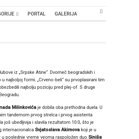
ORIJE
PORTAL
GALERIJA
ubove iz „Srpske Atine“. Dvomeč beogradskih i
 u najboljoj formi. „Crveno-beli“ su prvoplasirani tim
zbedili najbolju poziciju pred plej-of. S druge
 Beogradu.
nada Milinkovića
je dobila oba prethodna duela. U
nim tandemom prvog strelca i prvog asistenta
 još ubedljivija i slavila rezultatom 10:0, što je
g internacionalca
Svjatoslava Akimova
koji je u
, uz u poslednje vreme veoma raspoložen duo
Siniša