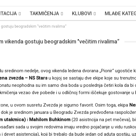
TACIJA
TAKMIČENJA
KLUBOVI
MLAĐE KATEG
 gostuju beogradskim "večitim rivalima“
m vikenda gostuju beogradskim "večitim rivalima“
sredinom nedelje, ovog vikenda ledena dvorana „Pionir“ ugostiće kl
ena zvezda – NS Stars
u kojoj se sastaju dve ekipe koje su trenutno
natu neophodna su im samo dva boda u poslednja četiri kola da bi obe
akmičenja vezao dve pobede i u odličnoj formi iščekuje gostovanje u
one, u ovom susretu Zvezda je sigurno favorit. Osim toga, ekipa
Ne
:0, dok je sredinom januara u Beogradu Zvezda predvođena raspolože
am utakmica)
i
Mahilom Buhkinom
(20 asistncija na pet mečeva), bila
osađani sada u svojim redovima imaju vredno pojačanje u vidu rusko
i devet asistencija), koji bi trebalo da bude jedan od aduta gostiju