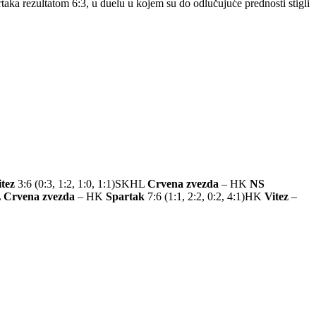
aka rezultatom 6:3, u duelu u kojem su do odlučujuće prednosti stigli
itez
3:6 (0:3, 1:2, 1:0, 1:1)SKHL
Crvena zvezda
– HK
NS
L
Crvena zvezda
– HK
Spartak
7:6 (1:1, 2:2, 0:2, 4:1)HK
Vitez
–