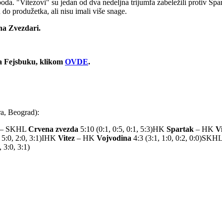
a. "Vitezovi" su jedan od dva nedeljna trijumfa zabeležili protiv Spart
 do produžetka, ali nisu imali više snage.
na Zvezdari.
 na Fejsbuku, klikom
OVDE
.
ra, Beograd):
– SKHL
Crvena zvezda
5:10 (0:1, 0:5, 0:1, 5:3)HK
Spartak
– HK
V
 5:0, 2:0, 3:1)IHK
Vitez
– HK
Vojvodina
4:3 (3:1, 1:0, 0:2, 0:0)SKH
, 3:0, 3:1)