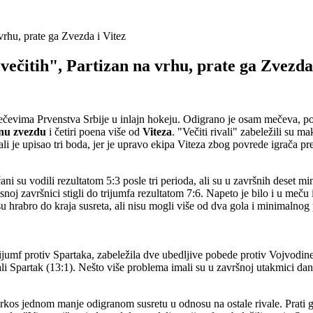
 vrhu, prate ga Zvezda i Vitez
večitih", Partizan na vrhu, prate ga Zvezda
čevima Prvenstva Srbije u inlajn hokeju. Odigrano je osam mečeva, pos
nu zvezdu
i četiri poena više od
Viteza
. "Večiti rivali" zabeležili su 
ali je upisao tri boda, jer je upravo ekipa Viteza zbog povrede igrača p
ani su vodili rezultatom 5:3 posle tri perioda, ali su u završnih deset
oj završnici stigli do trijumfa rezultatom 7:6. Napeto je bilo i u meču 
su hrabro do kraja susreta, ali nisu mogli više od dva gola i minimalnog
ijumf protiv Spartaka, zabeležila dve ubedljive pobede protiv Vojvodine
i Spartak (13:1). Nešto više problema imali su u završnoj utakmici dana
rkos jednom manje odigranom susretu u odnosu na ostale rivale. Prati 