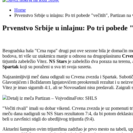
Home
Prvenstvo Srbije u inlajnu: Po tri pobede "večitih", Partizan na
Prvenstvo Srbije u inlajnu: Po tri pobede "
Beogradska hala "Crna rupa" drugi put ove sezone bila je domaćin me
bodova, tri više uz utakmicu manje u odnosu na drugoplasiranu
Crve
tirjumfa zabeležio Vitez.
NS Stars
je zabeležio dva poraza na terenu, 
Spartak
koji su poraženi u sva tri svoja susreta.
Najzanimljiviji meč dana odigrali su Crvena zvezda i Spartak. Subotič
Glavonjićem i Božidarom Ignjatovićem preokrenuli rezultat i u neizvesn
Vitez je imao sigurnih 4:1, ali se Novosađani nisu predavali. Zaigrali 
Detalj iz meča Partizan – VojvodinaFoto: SHLS
"Večiti rivali" imali su dobar vikend. Crvena zvezda je uz pomenuti tr
meču dana nadigrali su NS Stars rezultatom 7:4, da bi potom deklasiral
beli u završnici stigli do ubedljivog trijumfa (9:4).
Aktuelni šampion ovim trijumfima zadržao je prvo mesto na tabeli, up