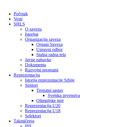
Početak
Vesti
SHLS
O savezu
Istorijat
Organizacija saveza
Organi Saveza
Upravni odbor
Stalna radna tela
Javne nabavke
Dokumenta
Razvojni programi
Reprezentacija
Istorija reprezentacije Srbije
Seniori
Trenutni sastav
Svetska prvenstva
Olimpijske igre
Reprezentacija U20
Reprezentacija U18
Selektori
Takmičenja
IHL