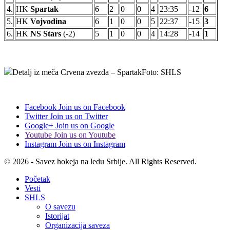
4.
HK
Spartak
6
2
0
0
4
23:35
-12
6
5.
HK
Vojvodina
6
1
0
0
5
22:37
-15
3
6.
HK
NS Stars
(-2)
5
1
0
0
4
14:28
-14
1
Detalj iz meča Crvena zvezda – SpartakFoto: SHLS
Facebook
Join us on Facebook
Twitter
Join us on Twitter
Google+
Join us on Google
Youtube
Join us on Youtube
Instagram
Join us on Instagram
© 2026 - Savez hokeja na ledu Srbije. All Rights Reserved.
Početak
Vesti
SHLS
O savezu
Istorijat
Organizacija saveza