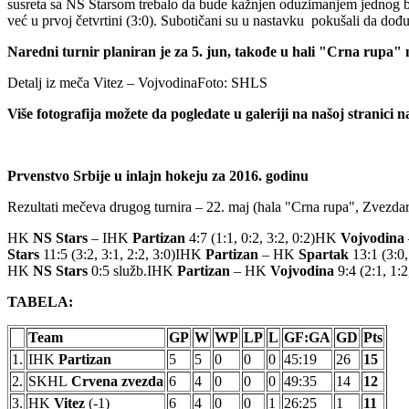
susreta sa NS Starsom trebalo da bude kažnjen oduzimanjem jednog bod
već u prvoj četvrtini (3:0). Subotičani su u nastavku pokušali da dođu
Naredni turnir planiran je za 5. jun, takođe u hali "Crna rupa" 
Detalj iz meča Vitez – VojvodinaFoto: SHLS
Više fotografija možete da pogledate u galeriji na našoj stranici
Prvenstvo Srbije u inlajn hokeju za 2016. godinu
Rezultati mečeva drugog turnira – 22. maj (hala "Crna rupa", Zvezda
HK
NS Stars
– IHK
Partizan
4:7 (1:1, 0:2, 3:2, 0:2)HK
Vojvodina
Stars
11:5 (3:2, 3:1, 2:2, 3:0)IHK
Partizan
– HK
Spartak
13:1 (3:0,
HK
NS Stars
0:5 služb.IHK
Partizan
– HK
Vojvodina
9:4 (2:1, 1:2
TABELA:
Team
GP
W
WP
LP
L
GF:GA
GD
Pts
1.
IHK
Partizan
5
5
0
0
0
45:19
26
15
2.
SKHL
Crvena zvezda
6
4
0
0
0
49:35
14
12
3.
HK
Vitez
(-1)
6
4
0
0
1
26:25
1
11