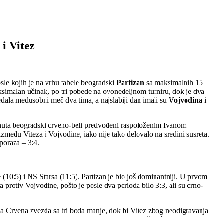
 i Vitez
le kojih je na vrhu tabele beogradski
Partizan
sa maksimalnih 15
maksimalan učinak, po tri pobede na ovonedeljnom turniru, dok je dva
redala međusobni meč dva tima, a najslabiji dan imali su
Vojvodina
i
 minuta beogradski crveno-beli predvođeni raspoloženim Ivanom
između Viteza i Vojvodine, iako nije tako delovalo na sredini susreta.
 poraza – 3:4.
 (10:5) i NS Starsa (11:5). Partizan je bio još dominantniji. U prvom
 protiv Vojvodine, pošto je posle dva perioda bilo 3:3, ali su crno-
ga Crvena zvezda sa tri boda manje, dok bi Vitez zbog neodigravanja