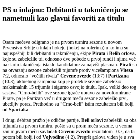
PS u inlajnu: Debitanti u takmičenju se
nametnuli kao glavni favoriti za titulu
Osam mečeva odigrano je na prvom turniru sezone u novom
Prvenstvu Srbije u inlajn hokeju (hokej na rolerima) u kojima su
najuspešniji bili debitanti u takmičenju, ekipe
Pirata
i
Belih orlova
,
koje su zabeležile tri, odnosno dve pobede u prvoj rundi i njima već
na startu takmičenja istakle kandidature za najviši plasman.
Pirati
su
na otvaranju sezone zabeležili trijumfe protiv vicešampiona
Viteza
7:2, odnosno "večitih rivala"
Crvene zvezde
(13:7) i
Partizana
(10:3), aktuelnog šampiona koji je protekle sezone zabeležio
maksimalnih 15 trijumfa i sigurno osvojio titulu. Ipak, veliki deo tog
sastava "Crno-belih" ove sezone igraće upravo za novoformirane
Pirate, pa je Partizan već u drugom meču sezone zabeležio prvi,
ubedljiv poraz. Prethodno su "Crno-beli" istim rezultatom bili bolji
od
Spartaka
.
I drugi debitan pružio je odlične partije.
Beli orlovi
zabeležili su oba
trijumfa na prvom turniru, pošto su u prom meču sezone, u veoma
zanimljivom meču savladali
Crvenu zvezdu
rezultatom 10:7, da bi
potom bili bolji i od
Vojvodine
(4:2). Pregršt golova viđen je u sva