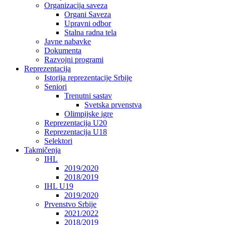
Organizacija saveza
Organi Saveza
Upravni odbor
Stalna radna tela
Javne nabavke
Dokumenta
Razvojni programi
Reprezentacija
Istorija reprezentacije Srbije
Seniori
Trenutni sastav
Svetska prvenstva
Olimpijske igre
Reprezentacija U20
Reprezentacija U18
Selektori
Takmičenja
IHL
2019/2020
2018/2019
IHL U19
2019/2020
Prvenstvo Srbije
2021/2022
2018/2019