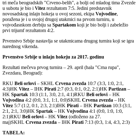
tri meča beogradskih "Crveno-belih", a bolji od mladog tima Zvezde
u subotu je bio i
Vitez
rezultatom 7:5. Jedini predstavnik
novosadskog inlajn hokeja u ovoj sezoni, ekipa
Vojvodine
,
poražena je i u svojoj drugoj utakmici na prvom turniru, u
vojvođasnkom derbiju sa
Spartakom
koji je bio bolji i zabeležio
prvi trijumf rezultatom 4:2.
Prvenstvo Srbije nastavlja se utakmicama drugog turnira koji se igra
narednog vikenda.
Prvenstvo Srbije u inlajn hokeju za 2017. godinu
Rezultati mečeva prvog turnira – 29. april (hala "Crna rupa",
Zvezdara, Beograd):
RKU
Beli orlovi
– SKHL
Crvena zvezda
10:7 (3:3, 1:0, 2:1,
4:3)HK
Vitez
– IHK
Pirati
2:7 (0:3, 0:1, 0:2, 2:1)HK
Partizan
–
HK
Spartak
10:3 (1:1, 3:0, 2:1, 4:1)RKU
Beli orlovi
– HK
Vojvodina
4:2 (0:0, 3:1, 1:1, 0:0)SKHL
Crvena zvezda
– HK
Vitez
5:7 (1:2, 0:1, 2:3, 2:1)IHK
Pirati
– IHK
Partizan
10:3 (3:1,
2:1, 2:1, 3:0)HK
Spartak
– HK
Vojvodina
4:1 (0:0, 1:0, 1:0,
2:1)RKU
Beli orlovi
– HK
Vitez
(odloženo za 27.
maj)SKHL
Crvena zvezda
– IHK
Pirati
7:13 (0:3, 1:4, 4:3, 2:3)
TABELA: