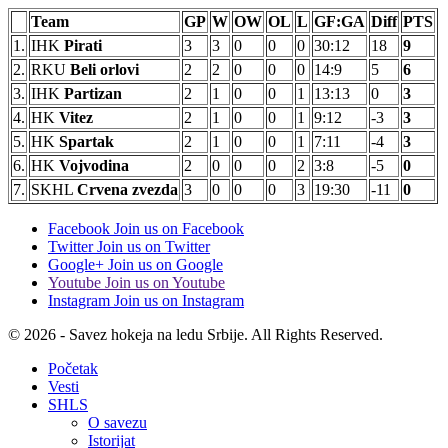
Team
GP
W
OW
OL
L
GF:GA
Diff
PTS
1.
IHK
Pirati
3
3
0
0
0
30:12
18
9
2.
RKU
Beli orlovi
2
2
0
0
0
14:9
5
6
3.
IHK
Partizan
2
1
0
0
1
13:13
0
3
4.
HK
Vitez
2
1
0
0
1
9:12
-3
3
5.
HK
Spartak
2
1
0
0
1
7:11
-4
3
6.
HK
Vojvodina
2
0
0
0
2
3:8
-5
0
7.
SKHL
Crvena zvezda
3
0
0
0
3
19:30
-11
0
Facebook
Join us on Facebook
Twitter
Join us on Twitter
Google+
Join us on Google
Youtube
Join us on Youtube
Instagram
Join us on Instagram
© 2026 - Savez hokeja na ledu Srbije. All Rights Reserved.
Početak
Vesti
SHLS
O savezu
Istorijat