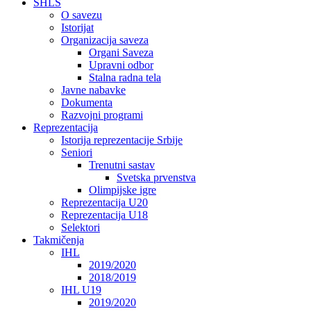
SHLS
O savezu
Istorijat
Organizacija saveza
Organi Saveza
Upravni odbor
Stalna radna tela
Javne nabavke
Dokumenta
Razvojni programi
Reprezentacija
Istorija reprezentacije Srbije
Seniori
Trenutni sastav
Svetska prvenstva
Olimpijske igre
Reprezentacija U20
Reprezentacija U18
Selektori
Takmičenja
IHL
2019/2020
2018/2019
IHL U19
2019/2020