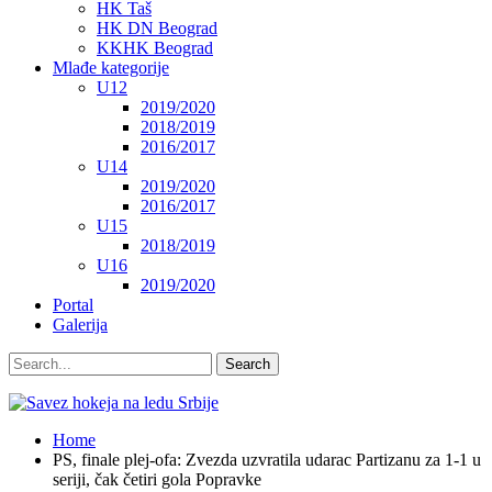
HK Taš
HK DN Beograd
KKHK Beograd
Mlađe kategorije
U12
2019/2020
2018/2019
2016/2017
U14
2019/2020
2016/2017
U15
2018/2019
U16
2019/2020
Portal
Galerija
Home
PS, finale plej-ofa: Zvezda uzvratila udarac Partizanu za 1-1 u
seriji, čak četiri gola Popravke