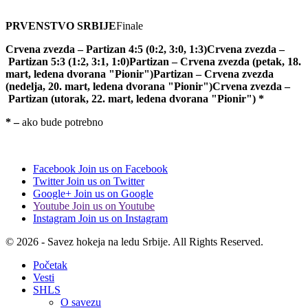
PRVENSTVO SRBIJE
Finale
Crvena zvezda – Partizan 4:5 (0:2, 3:0, 1:3)Crvena zvezda –
Partizan 5:3 (1:2, 3:1, 1:0)Partizan – Crvena zvezda (petak, 18.
mart, ledena dvorana "Pionir")Partizan – Crvena zvezda
(nedelja, 20. mart, ledena dvorana "Pionir")Crvena zvezda –
Partizan (utorak, 22. mart, ledena dvorana "Pionir") *
* –
ako bude potrebno
Facebook
Join us on Facebook
Twitter
Join us on Twitter
Google+
Join us on Google
Youtube
Join us on Youtube
Instagram
Join us on Instagram
© 2026 - Savez hokeja na ledu Srbije. All Rights Reserved.
Početak
Vesti
SHLS
O savezu