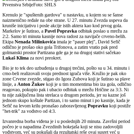
Prvenstva SrbijeFoto: SHLS
Krenulo je "spuštenih gardova" u nastavku, u kojem su se šanse
naizmenično ređale na obe strane. U 27. minutu Zvezda uspeva da
kruniše inicijativu i posle akcije istih aktera kao kod prvog gola.
Markelov je šutirao, a
Pavel Popravka
odbitak poslao u mrežu za
2:2. Samo tri minuta kasnije nova radost za navijače crveno-belih.
Ekipa
Nenada Milinkovića
imala je "pauer plej", David Sefič
odlično je prošao oko gola Trifonova, a zatim vratio pak pred
golmanski prostor Partizana gde ga je na drugoj stativi sačekao
Lukaš Klima
za novi preokret.
Bio je to tek deo uzbuđenja u drugoj trećini, pošto su u 34. minutu i
crno-beli realizovali svoju prednost igrača više. Kružio je pak oko
zone Crvene zvezde, stigao do Igora Zubova koji je šutirao sa plave
linije, a
Anton Žukov
koji je u tim momentima bio iza gola, odlično
reagovao, pokupio pak i ubacio odbitak u mrežu Hričine za 3:3. Ni
tu nije zaključena lista strelaca u drugom periodu, jer su kazne još
jednom skupo koštale Partizan, i to samo minut i po kasnije, kada je
Sefič na levom krilu pronašao zaboravljenog
Popravku
koji postiže
"het-trik" za vođstvo od 4:3.
Izvanredna borba viđena je i u poslednjih 20 minuta. Završni period
počeo je u napadima Zvezdinih hokejaša koji se nisu zadovoljili
vođstvom, već su pokušali da rezultatski reše ovaj susret već u