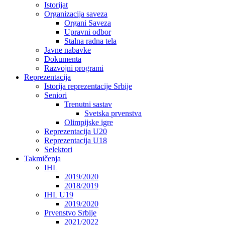
Istorijat
Organizacija saveza
Organi Saveza
Upravni odbor
Stalna radna tela
Javne nabavke
Dokumenta
Razvojni programi
Reprezentacija
Istorija reprezentacije Srbije
Seniori
Trenutni sastav
Svetska prvenstva
Olimpijske igre
Reprezentacija U20
Reprezentacija U18
Selektori
Takmičenja
IHL
2019/2020
2018/2019
IHL U19
2019/2020
Prvenstvo Srbije
2021/2022