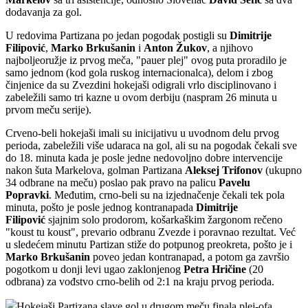
dodavanja za gol.
U redovima Partizana po jedan pogodak postigli su
Dimitrije
Filipović
,
Marko Brkušanin
i
Anton Žukov
, a njihovo
najboljeoružje iz prvog meča, "pauer plej" ovog puta proradilo je
samo jednom (kod gola ruskog internacionalca), delom i zbog
činjenice da su Zvezdini hokejaši odigrali vrlo disciplinovano i
zabeležili samo tri kazne u ovom derbiju (naspram 26 minuta u
prvom meču serije).
Crveno-beli hokejaši imali su inicijativu u uvodnom delu prvog
perioda, zabeležili više udaraca na gol, ali su na pogodak čekali sve
do 18. minuta kada je posle jedne nedovoljno dobre intervencije
nakon šuta Markelova, golman Partizana
Aleksej Trifonov
(ukupno
34 odbrane na meču) poslao pak pravo na palicu
Pavelu
Popravki
. Međutim, crno-beli su na izjednačenje čekali tek pola
minuta, pošto je posle jednog kontranapada
Dimitrije
Filipović
sjajnim solo prodorom, košarkaškim žargonom rečeno
"koust tu koust", prevario odbranu Zvezde i poravnao rezultat. Već
u sledećem minutu Partizan stiže do potpunog preokreta, pošto je i
Marko Brkušanin
poveo jedan kontranapad, a potom ga završio
pogotkom u donji levi ugao zaklonjenog
Petra Hričine
(20
odbrana) za vođstvo crno-belih od 2:1 na kraju prvog perioda.
Hokejaši Partizana slave gol u drugom meču finala plej-ofa