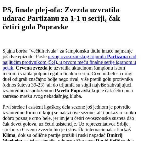
PS, finale plej-ofa: Zvezda uzvratila
udarac Partizanu za 1-1 u seriji, čak
četiri gola Popravke
Sjajna borba "večitih rivala" za šampionsku titulu imaće najmanje
još dve epizode. Posle
prvog ovosezonskog trijumfa
Partizana
nad
najljućim protivnikom (5:4), u prvom meču finalne serije igranom u
petak
,
Crvena zvezda
je uzvratila aktuelnom šampionu istom
merom i vratila potpuni egal u finalnu seriju. Crveno-beli su drugi
duel odigrali značajno bolje nego rival, više pretili golu protivnika
(odnos šuteva 39-23), ali do trijumfa su stigli najviše zahvaljujući
izvanredno raspoloženom
Pavelu Popravki
koji je čak četiri puta
zatresao mrežu svog nekadašnjeg kluba.
Prvi strelac i asistent ligaškog dela sezone još jednom je potvrdio
izvanrednu formu u kojoj se nalazi ove sezone, ali i pokazao koliko
dobro poznaje crno-bele, jer im je u četiri ovosezonska susreta dao
čak devet golova, uz četiri asistencije. Uz reprezentativca Srbije,
strelac za Crvenu zvezdu bio je i slovački internacionalac
Lukaš
Klima
, dok su odlične partije pružili i ruski napadač
Dmitrij
Markelov
sa tri asistencije, odnosno Slovenac
David Sefič
sa dva