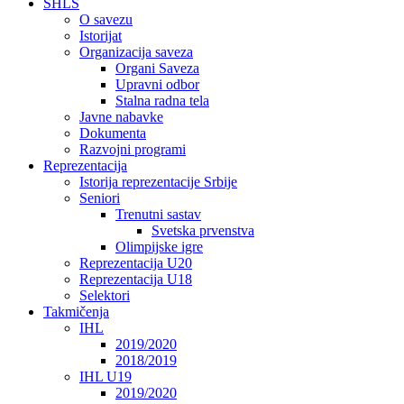
SHLS
O savezu
Istorijat
Organizacija saveza
Organi Saveza
Upravni odbor
Stalna radna tela
Javne nabavke
Dokumenta
Razvojni programi
Reprezentacija
Istorija reprezentacije Srbije
Seniori
Trenutni sastav
Svetska prvenstva
Olimpijske igre
Reprezentacija U20
Reprezentacija U18
Selektori
Takmičenja
IHL
2019/2020
2018/2019
IHL U19
2019/2020