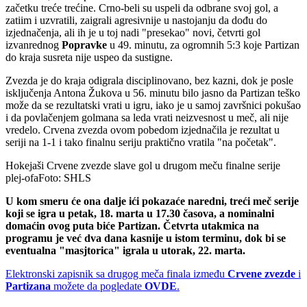
začetku treće trećine. Crno-beli su uspeli da odbrane svoj gol, a
zatiim i uzvratili, zaigrali agresivnije u nastojanju da dođu do
izjednačenja, ali ih je u toj nadi "presekao" novi, četvrti gol
izvanrednog
Popravke
u 49. minutu, za ogromnih 5:3 koje Partizan
do kraja susreta nije uspeo da sustigne.
Zvezda je do kraja odigrala disciplinovano, bez kazni, dok je posle
isključenja Antona Žukova u 56. minutu bilo jasno da Partizan teško
može da se rezultatski vrati u igru, iako je u samoj završnici pokušao
i da povlačenjem golmana sa leda vrati neizvesnost u meč, ali nije
vredelo. Crvena zvezda ovom pobedom izjednačila je rezultat u
seriji na 1-1 i tako finalnu seriju praktično vratila "na početak".
Hokejaši Crvene zvezde slave gol u drugom meču finalne serije
plej-ofaFoto: SHLS
U kom smeru će ona dalje ići pokazaće naredni, treći meč serije
koji se igra u petak, 18. marta u 17.30 časova, a nominalni
domaćin ovog puta biće Partizan. Četvrta utakmica na
programu je već dva dana kasnije u istom terminu, dok bi se
eventualna "masjtorica" igrala u utorak, 22. marta.
Elektronski zapisnik sa drugog meča finala između
Crvene zvezde
i
Partizana
možete da pogledate
OVDE
.