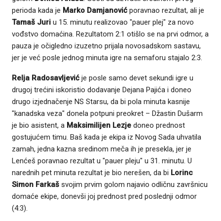
perioda kada je
Marko Damjanović
poravnao rezultat, ali je
Tamaš Juri
u 15. minutu realizovao "pauer plej" za novo
vođstvo domaćina. Rezultatom 2:1 otišlo se na prvi odmor, a
pauza je očigledno izuzetno prijala novosadskom sastavu,
jer je već posle jednog minuta igre na semaforu stajalo 2:3.
Relja Radosavljević
je posle samo devet sekundi igre u
drugoj trećini iskoristio dodavanje Dejana Pajića i doneo
drugo izjednačenje NS Starsu, da bi pola minuta kasnije
"kanadska veza" donela potpuni preokret – Džastin Dušarm
je bio asistent, a
Maksimilijen Lezje
doneo prednost
gostujućem timu. Baš kada je ekipa iz Novog Sada uhvatila
zamah, jedna kazna sredinom meča ih je presekla, jer je
Lenćeš poravnao rezultat u "pauer pleju" u 31. minutu. U
narednih pet minuta rezultat je bio nerešen, da bi
Lorinc
Simon Farkaš
svojim prvim golom najavio odličnu završnicu
domaće ekipe, donevši joj prednost pred poslednji odmor
(4:3).