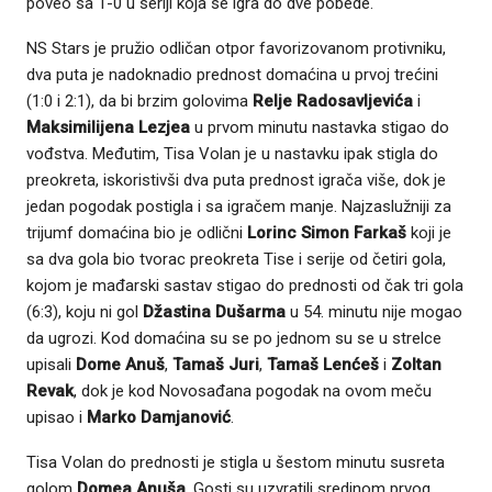
poveo sa 1-0 u seriji koja se igra do dve pobede.
NS Stars je pružio odličan otpor favorizovanom protivniku,
dva puta je nadoknadio prednost domaćina u prvoj trećini
(1:0 i 2:1), da bi brzim golovima
Relje Radosavljevića
i
Maksimilijena Lezjea
u prvom minutu nastavka stigao do
vođstva. Međutim, Tisa Volan je u nastavku ipak stigla do
preokreta, iskoristivši dva puta prednost igrača više, dok je
jedan pogodak postigla i sa igračem manje. Najzaslužniji za
trijumf domaćina bio je odlični
Lorinc Simon Farkaš
koji je
sa dva gola bio tvorac preokreta Tise i serije od četiri gola,
kojom je mađarski sastav stigao do prednosti od čak tri gola
(6:3), koju ni gol
Džastina Dušarma
u 54. minutu nije mogao
da ugrozi. Kod domaćina su se po jednom su se u strelce
upisali
Dome Anuš
,
Tamaš Juri
,
Tamaš Lenćeš
i
Zoltan
Revak
, dok je kod Novosađana pogodak na ovom meču
upisao i
Marko Damjanović
.
Tisa Volan do prednosti je stigla u šestom minutu susreta
golom
Domea Anuša
. Gosti su uzvratili sredinom prvog