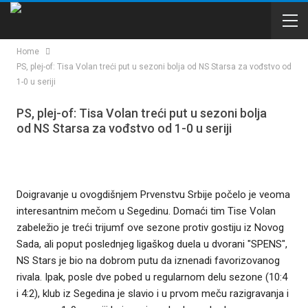
Home
PS, plej-of: Tisa Volan treći put u sezoni bolja od NS Starsa za vođstvo od
1-0 u seriji
PS, plej-of: Tisa Volan treći put u sezoni bolja
od NS Starsa za vođstvo od 1-0 u seriji
Doigravanje u ovogdišnjem Prvenstvu Srbije počelo je veoma
interesantnim mečom u Segedinu. Domaći tim Tise Volan
zabeležio je treći trijumf ove sezone protiv gostiju iz Novog
Sada, ali poput poslednjeg ligaškog duela u dvorani "SPENS",
NS Stars je bio na dobrom putu da iznenadi favorizovanog
rivala. Ipak, posle dve pobed u regularnom delu sezone (10:4
i 4:2), klub iz Segedina je slavio i u prvom meču razigravanja i