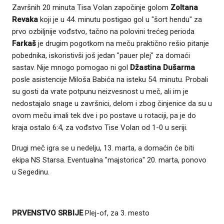
Završnih 20 minuta Tisa Volan započinje golom
Zoltana
Revaka
koji je u 44. minutu postigao gol u "šort hendu" za
prvo ozbiljnije vođstvo, tačno na polovini trećeg perioda
Farkaš
je drugim pogotkom na meču praktično rešio pitanje
pobednika, iskoristivši još jedan "pauer plej" za domaći
sastav. Nije mnogo pomogao ni gol
Džastina Dušarma
posle asistencije Miloša Babića na isteku 54. minutu. Probali
su gosti da vrate potpunu neizvesnost u meč, ali im je
nedostajalo snage u završnici, delom i zbog činjenice da su u
ovom meču imali tek dve i po postave u rotaciji, pa je do
kraja ostalo 6:4, za vođstvo Tise Volan od 1-0 u seriji.
Drugi meč igra se u nedelju, 13. marta, a domaćin će biti
ekipa NS Starsa. Eventualna "majstorica" 20. marta, ponovo
u Segedinu.
PRVENSTVO SRBIJE
Plej-of, za 3. mesto