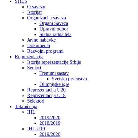
SHLS
O savezu
Istorijat
Organizacija saveza
Organi Saveza
Upravni odbor
Stalna radna tela
Javne nabavke
Dokumenta
Razvojni programi
Reprezentacija
Istorija reprezentacije Srbije
Seniori
Trenutni sastav
Svetska prvenstva
Olimpijske igre
Reprezentacija U20
Reprezentacija U18
Selektori
Takmičenja
IHL
2019/2020
2018/2019
IHL U19
2019/2020