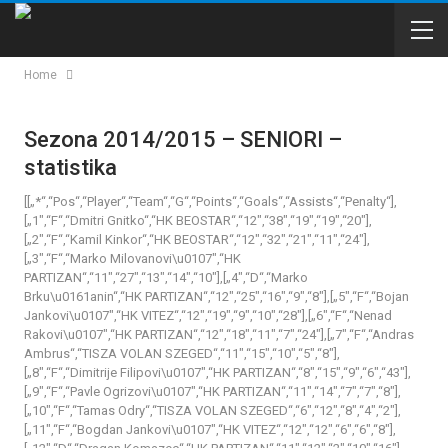
Home
Sezona 2014/2015 – SENIORI –
statistika
[[„*“,“Pos“,“Player“,“Team“,“G“,“Points“,“Goals“,“Assists“,“Penalty“],
[„1″,“F“,“Dmitri Gnitko“,“HK BEOSTAR“,“12″,“38″,“19″,“19″,“20″],
[„2″,“F“,“Kamil Kinkor“,“HK BEOSTAR“,“12″,“32″,“21″,“11″,“24″],
[„3″,“F“,“Marko Milovanovi\u0107″,“HK
PARTIZAN“,“11″,“27″,“13″,“14″,“10″],[„4″,“D“,“Marko
Brku\u0161anin“,“HK PARTIZAN“,“12″,“25″,“16″,“9″,“8″],[„5″,“F“,“Bojan
Jankovi\u0107″,“HK VITEZ“,“12″,“19″,“9″,“10″,“28″],[„6″,“F“,“Nenad
Rakovi\u0107″,“HK PARTIZAN“,“12″,“18″,“11″,“7″,“24″],[„7″,“F“,“Andras
Ambrus“,“TISZA VOLAN SZEGED“,“11″,“15″,“10″,“5″,“8″],
[„8″,“F“,“Dimitrije Filipovi\u0107″,“HK PARTIZAN“,“8″,“15″,“9″,“6″,“43″],
[„9″,“F“,“Pavle Ogrizovi\u0107″,“HK PARTIZAN“,“11″,“14″,“7″,“7″,“8″],
[„10″,“F“,“Tamas Odry“,“TISZA VOLAN SZEGED“,“6″,“12″,“8″,“4″,“2″],
[„11″,“F“,“Bogdan Jankovi\u0107″,“HK VITEZ“,“12″,“12″,“6″,“6″,“8″],