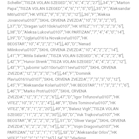
Schellin“,“TISZA VOLAN SZEGED“,“6″,“6″,“4″,“2″,“27″],[„34″,“F“,“Marton
Papa“,“TISZA VOLAN SZEGED“,“4″,“6″,“1″,“5″,“0″],[„35″,“F“,“Aleksandar
Miti\u0107″,“HK VITEZ“,“9″,“5″,“5″,“0″,“12″],[„36″,“F“,“Aleksa
Jovanovi\u0107″,“SKHL CRVENA ZVEZDA“,“10″,“5″,“3″,“2″,“0″],
[„37″,“D“,“Dragan \u0110oki\u0107″,“HK VITEZ“,“11″,“5″,“2″,“3″,“6″],
[„38″,“D“,“Aleksa Lukovi\u0107″,“HK PARTIZAN“,“7″,“4″,“4″,“0″,“14″],
[„39″,“D“,“Uglje\u0161a Novakovi\u0107″,“HK
BEOSTAR“,“10″,“4″,“2″,“2″,“14″],[„40″,“D“,“Nenad
Milinkovi\u0107″,“SKHL CRVENA ZVEZDA“,“10″,“4″,“2″,“2″,“14″],
[„41″,“F“,“Attila Salanki“,“TISZA VOLAN SZEGED“,“6″,“4″,“2″,“2″,“8″],
[„42″,“F“,“Hunor Strenk“,“TISZA VOLAN SZEGED“,“4″,“4″,“2″,“2″,“12″],
[„43″,“F“,“Ljubomir \u0110or\u0111evi\u0107″,“SKHL CRVENA
ZVEZDA“,“12″,“3″,“3″,“0″,“14″],[„44″,“F“,“Dominik
Plav\u0161i\u0107″,“SKHL CRVENA ZVEZDA“,“7″,“3″,“3″,“0″,“12″],
[„45″,“F“,“Aleksandar Kolari\u0107″,“HK BEOSTAR“,“11″,“3″,“2″,“1″,“6″],
[„46″,“F“,“Marko Proti\u0107″,“SKHL CRVENA
ZVEZDA“,“12″,“3″,“1″,“2″,“6″],[„47″,“D“,“Igor Trifunovi\u0107″,“HK
VITEZ“,“10″,“3″,“1″,“2″,“4″],[„48″,“F“,“Elvis Tominovi\u0107″,“HK
VITEZ“,“8″,“3″,“1″,“2″,“20″],[„49″,“F“,“Balasz Vigh“,“TISZA VOLAN
SZEGED“,“11″,“2″,“2″,“0″,“30″],[„50″,“D“,“Vuk Trajkovi\u0107″,“HK
BEOSTAR“,“8″,“2″,“2″,“0″,“2″],[„51″,“D“,“Oliver Varga“,“SKHL CRVENA
ZVEZDA“,“6″,“2″,“2″,“0″,“14″],[„52″,“F“,“Vojin Dragovi\u0107″,“HK
PARTIZAN“,“12″,“2″,“1″,“1″,“0″],[„53″,“D“,“Aleksandar Orlov“,“HK
VITEZ“,“12″,“2″,“1″,“1″,“16″],[„54″,“F“,“Vladimir