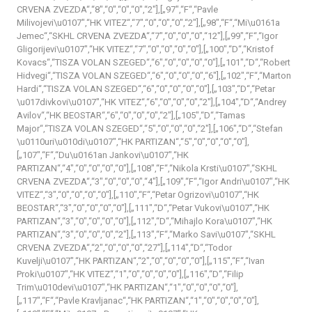
CRVENA ZVEZDA“,“8″,“0″,“0″,“0″,“2″],[„97″,“F“,“Pavle
Milivojevi\u0107″,“HK VITEZ“,“7″,“0″,“0″,“0″,“2″],[„98″,“F“,“Mi\u0161a
Jemec“,“SKHL CRVENA ZVEZDA“,“7″,“0″,“0″,“0″,“12″],[„99″,“F“,“Igor
Gligorijevi\u0107″,“HK VITEZ“,“7″,“0″,“0″,“0″,“0″],[„100″,“D“,“Kristof
Kovacs“,“TISZA VOLAN SZEGED“,“6″,“0″,“0″,“0″,“0″],[„101″,“D“,“Robert
Hidvegi“,“TISZA VOLAN SZEGED“,“6″,“0″,“0″,“0″,“6″],[„102″,“F“,“Marton
Hardi“,“TISZA VOLAN SZEGED“,“6″,“0″,“0″,“0″,“0″],[„103″,“D“,“Petar
\u017divkovi\u0107″,“HK VITEZ“,“6″,“0″,“0″,“0″,“2″],[„104″,“D“,“Andrey
Avilov“,“HK BEOSTAR“,“6″,“0″,“0″,“0″,“2″],[„105″,“D“,“Tamas
Major“,“TISZA VOLAN SZEGED“,“5″,“0″,“0″,“0″,“2″],[„106″,“D“,“Stefan
\u0110uri\u010di\u0107″,“HK PARTIZAN“,“5″,“0″,“0″,“0″,“0″],
[„107″,“F“,“Du\u0161an Jankovi\u0107″,“HK
PARTIZAN“,“4″,“0″,“0″,“0″,“0″],[„108″,“F“,“Nikola Krsti\u0107″,“SKHL
CRVENA ZVEZDA“,“3″,“0″,“0″,“0″,“4″],[„109″,“F“,“Igor Andri\u0107″,“HK
VITEZ“,“3″,“0″,“0″,“0″,“0″],[„110″,“F“,“Petar Ogrizovi\u0107″,“HK
BEOSTAR“,“3″,“0″,“0″,“0″,“0″],[„111″,“D“,“Petar Vukovi\u0107″,“HK
PARTIZAN“,“3″,“0″,“0″,“0″,“0″],[„112″,“D“,“Mihajlo Kora\u0107″,“HK
PARTIZAN“,“3″,“0″,“0″,“0″,“2″],[„113″,“F“,“Marko Savi\u0107″,“SKHL
CRVENA ZVEZDA“,“2″,“0″,“0″,“0″,“27″],[„114″,“D“,“Todor
Kuvelji\u0107″,“HK PARTIZAN“,“2″,“0″,“0″,“0″,“0″],[„115″,“F“,“Ivan
Proki\u0107″,“HK VITEZ“,“1″,“0″,“0″,“0″,“0″],[„116″,“D“,“Filip
Trim\u010devi\u0107″,“HK PARTIZAN“,“1″,“0″,“0″,“0″,“0″],
[„117″,“F“,“Pavle Kravljanac“,“HK PARTIZAN“,“1″,“0″,“0″,“0″,“0″],