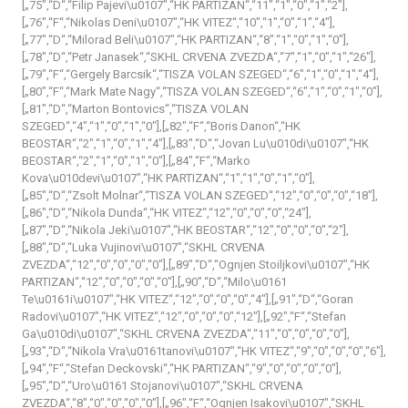
[„75″,“D“,“Filip Pajevi\u0107″,“HK PARTIZAN“,“11″,“1″,“0″,“1″,“2″],
[„76″,“F“,“Nikolas Deni\u0107″,“HK VITEZ“,“10″,“1″,“0″,“1″,“4″],
[„77″,“D“,“Milorad Beli\u0107″,“HK PARTIZAN“,“8″,“1″,“0″,“1″,“0″],
[„78″,“D“,“Petr Janasek“,“SKHL CRVENA ZVEZDA“,“7″,“1″,“0″,“1″,“26″],
[„79″,“F“,“Gergely Barcsik“,“TISZA VOLAN SZEGED“,“6″,“1″,“0″,“1″,“4″],
[„80″,“F“,“Mark Mate Nagy“,“TISZA VOLAN SZEGED“,“6″,“1″,“0″,“1″,“0″],
[„81″,“D“,“Marton Bontovics“,“TISZA VOLAN
SZEGED“,“4″,“1″,“0″,“1″,“0″],[„82″,“F“,“Boris Danon“,“HK
BEOSTAR“,“2″,“1″,“0″,“1″,“4″],[„83″,“D“,“Jovan Lu\u010di\u0107″,“HK
BEOSTAR“,“2″,“1″,“0″,“1″,“0″],[„84″,“F“,“Marko
Kova\u010devi\u0107″,“HK PARTIZAN“,“1″,“1″,“0″,“1″,“0″],
[„85″,“D“,“Zsolt Molnar“,“TISZA VOLAN SZEGED“,“12″,“0″,“0″,“0″,“18″],
[„86″,“D“,“Nikola Dunda“,“HK VITEZ“,“12″,“0″,“0″,“0″,“24″],
[„87″,“D“,“Nikola Jeki\u0107″,“HK BEOSTAR“,“12″,“0″,“0″,“0″,“2″],
[„88″,“D“,“Luka Vujinovi\u0107″,“SKHL CRVENA
ZVEZDA“,“12″,“0″,“0″,“0″,“0″],[„89″,“D“,“Ognjen Stoiljkovi\u0107″,“HK
PARTIZAN“,“12″,“0″,“0″,“0″,“0″],[„90″,“D“,“Milo\u0161
Te\u0161i\u0107″,“HK VITEZ“,“12″,“0″,“0″,“0″,“4″],[„91″,“D“,“Goran
Radovi\u0107″,“HK VITEZ“,“12″,“0″,“0″,“0″,“12″],[„92″,“F“,“Stefan
Ga\u010di\u0107″,“SKHL CRVENA ZVEZDA“,“11″,“0″,“0″,“0″,“0″],
[„93″,“D“,“Nikola Vra\u0161tanovi\u0107″,“HK VITEZ“,“9″,“0″,“0″,“0″,“6″],
[„94″,“F“,“Stefan Deckovski“,“HK PARTIZAN“,“9″,“0″,“0″,“0″,“0″],
[„95″,“D“,“Uro\u0161 Stojanovi\u0107″,“SKHL CRVENA
ZVEZDA“,“8″,“0″,“0″,“0″,“0″],[„96″,“F“,“Ognjen Isakovi\u0107″,“SKHL