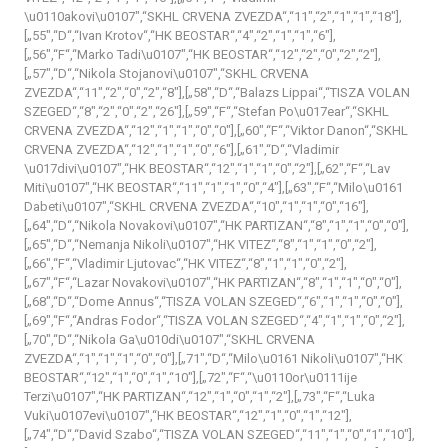
\u0110akovi\u0107″,“SKHL CRVENA ZVEZDA“,“11″,“2″,“1″,“1″,“18″],
[„55″,“D“,“Ivan Krotov“,“HK BEOSTAR“,“4″,“2″,“1″,“1″,“6″],
[„56″,“F“,“Marko Tadi\u0107″,“HK BEOSTAR“,“12″,“2″,“0″,“2″,“2″],
[„57″,“D“,“Nikola Stojanovi\u0107″,“SKHL CRVENA
ZVEZDA“,“11″,“2″,“0″,“2″,“8″],[„58″,“D“,“Balazs Lippai“,“TISZA VOLAN
SZEGED“,“8″,“2″,“0″,“2″,“26″],[„59″,“F“,“Stefan Po\u017ear“,“SKHL
CRVENA ZVEZDA“,“12″,“1″,“1″,“0″,“0″],[„60″,“F“,“Viktor Danon“,“SKHL
CRVENA ZVEZDA“,“12″,“1″,“1″,“0″,“6″],[„61″,“D“,“Vladimir
\u017divi\u0107″,“HK BEOSTAR“,“12″,“1″,“1″,“0″,“2″],[„62″,“F“,“Lav
Miti\u0107″,“HK BEOSTAR“,“11″,“1″,“1″,“0″,“4″],[„63″,“F“,“Milo\u0161
Dabeti\u0107″,“SKHL CRVENA ZVEZDA“,“10″,“1″,“1″,“0″,“16″],
[„64″,“D“,“Nikola Novakovi\u0107″,“HK PARTIZAN“,“8″,“1″,“1″,“0″,“0″],
[„65″,“D“,“Nemanja Nikoli\u0107″,“HK VITEZ“,“8″,“1″,“1″,“0″,“2″],
[„66″,“F“,“Vladimir Ljutovac“,“HK VITEZ“,“8″,“1″,“1″,“0″,“2″],
[„67″,“F“,“Lazar Novakovi\u0107″,“HK PARTIZAN“,“8″,“1″,“1″,“0″,“0″],
[„68″,“D“,“Dome Annus“,“TISZA VOLAN SZEGED“,“6″,“1″,“1″,“0″,“0″],
[„69″,“F“,“Andras Fodor“,“TISZA VOLAN SZEGED“,“4″,“1″,“1″,“0″,“2″],
[„70″,“D“,“Nikola Ga\u010di\u0107″,“SKHL CRVENA
ZVEZDA“,“1″,“1″,“1″,“0″,“0″],[„71″,“D“,“Milo\u0161 Nikoli\u0107″,“HK
BEOSTAR“,“12″,“1″,“0″,“1″,“10″],[„72″,“F“,“\u0110or\u0111ije
Terzi\u0107″,“HK PARTIZAN“,“12″,“1″,“0″,“1″,“2″],[„73″,“F“,“Luka
Vuki\u0107evi\u0107″,“HK BEOSTAR“,“12″,“1″,“0″,“1″,“12″],
[„74″,“D“,“David Szabo“,“TISZA VOLAN SZEGED“,“11″,“1″,“0″,“1″,“10″],