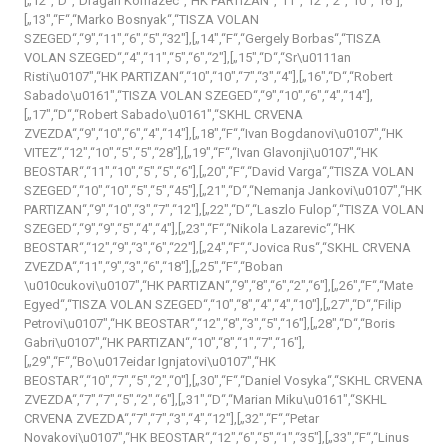
[„12″,“D“,“Dragan Komazec“,“HK PARTIZAN“,“11″,“12″,“2″,“10″,“16″],
[„13″,“F“,“Marko Bosnyak“,“TISZA VOLAN
SZEGED“,“9″,“11″,“6″,“5″,“32″],[„14″,“F“,“Gergely Borbas“,“TISZA
VOLAN SZEGED“,“4″,“11″,“5″,“6″,“2″],[„15″,“D“,“Sr\u0111an
Risti\u0107″,“HK PARTIZAN“,“10″,“10″,“7″,“3″,“4″],[„16″,“D“,“Robert
Sabado\u0161″,“TISZA VOLAN SZEGED“,“9″,“10″,“6″,“4″,“14″],
[„17″,“D“,“Robert Sabado\u0161″,“SKHL CRVENA
ZVEZDA“,“9″,“10″,“6″,“4″,“14″],[„18″,“F“,“Ivan Bogdanovi\u0107″,“HK
VITEZ“,“12″,“10″,“5″,“5″,“28″],[„19″,“F“,“Ivan Glavonji\u0107″,“HK
BEOSTAR“,“11″,“10″,“5″,“5″,“6″],[„20″,“F“,“David Varga“,“TISZA VOLAN
SZEGED“,“10″,“10″,“5″,“5″,“45″],[„21″,“D“,“Nemanja Jankovi\u0107″,“HK
PARTIZAN“,“9″,“10″,“3″,“7″,“12″],[„22″,“D“,“Laszlo Fulop“,“TISZA VOLAN
SZEGED“,“9″,“9″,“5″,“4″,“4″],[„23″,“F“,“Nikola Lazarevic“,“HK
BEOSTAR“,“12″,“9″,“3″,“6″,“22″],[„24″,“F“,“Jovica Rus“,“SKHL CRVENA
ZVEZDA“,“11″,“9″,“3″,“6″,“18″],[„25″,“F“,“Boban
\u010cukovi\u0107″,“HK PARTIZAN“,“9″,“8″,“6″,“2″,“6″],[„26″,“F“,“Mate
Egyed“,“TISZA VOLAN SZEGED“,“10″,“8″,“4″,“4″,“10″],[„27″,“D“,“Filip
Petrovi\u0107″,“HK BEOSTAR“,“12″,“8″,“3″,“5″,“16″],[„28″,“D“,“Boris
Gabri\u0107″,“HK PARTIZAN“,“10″,“8″,“1″,“7″,“16″],
[„29″,“F“,“Bo\u017eidar Ignjatovi\u0107″,“HK
BEOSTAR“,“10″,“7″,“5″,“2″,“0″],[„30″,“F“,“Daniel Vosyka“,“SKHL CRVENA
ZVEZDA“,“7″,“7″,“5″,“2″,“6″],[„31″,“D“,“Marian Miku\u0161″,“SKHL
CRVENA ZVEZDA“,“7″,“7″,“3″,“4″,“12″],[„32″,“F“,“Petar
Novakovi\u0107″,“HK BEOSTAR“,“12″,“6″,“5″,“1″,“35″],[„33″,“F“,“Linus