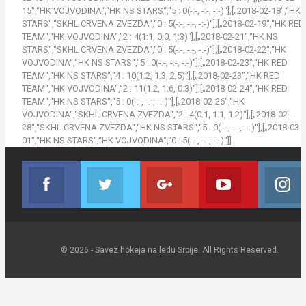
15″,“HK VOJVODINA“,“HK NS STARS“,“5 : 0(-:-, -:-, -:-)“],[„2018-02-18″,“HK
STARS“,“SKHL CRVENA ZVEZDA“,“0 : 5(-:-, -:-, -:-)“],[„2018-02-19″,“HK RED
TEAM“,“HK VOJVODINA“,“2 : 4(1:1, 0:0, 1:3)“],[„2018-02-21″,“HK NS
STARS“,“SKHL CRVENA ZVEZDA“,“0 : 5(-:-, -:-, -:-)“],[„2018-02-22″,“HK
VOJVODINA“,“HK NS STARS“,“5 : 0(-:-, -:-, -:-)“],[„2018-02-23″,“HK RED
TEAM“,“HK NS STARS“,“4 : 10(1:2, 1:3, 2:5)“],[„2018-02-23″,“HK RED
TEAM“,“HK VOJVODINA“,“2 : 11(1:2, 1:6, 0:3)“],[„2018-02-24″,“HK RED
TEAM“,“HK NS STARS“,“5 : 0(-:-, -:-, -:-)“],[„2018-02-26″,“HK
VOJVODINA“,“SKHL CRVENA ZVEZDA“,“2 : 4(0:1, 1:1, 1:2)“],[„2018-02-
28″,“SKHL CRVENA ZVEZDA“,“HK NS STARS“,“5 : 0(-:-, -:-, -:-)“],[„2018-03-
01″,“HK NS STARS“,“HK VOJVODINA“,“0 : 5(-:-, -:-, -:-)“]]
Facebook
Twitter
Google+
Youtube
Join us on Facebook
Join us on Twitter
Join us on Google
Join us on Y
© 2026 - Savez hokeja na ledu Srbije. All Rights Reserved.