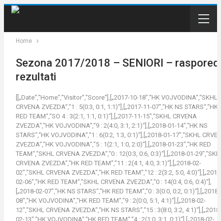
Home
Sezona 2017/2018 – SENIORI – raspored 
rezultati
[[„Date“,“Home“,“Visitor“,“Score“],[„2017-10-18″,“HK VOJVODINA“,“SKHL
CRVENA ZVEZDA“,“1 : 5(0:3, 0:1, 1:1)“],[„2017-11-07″,“HK NS STARS“,“HK
RED TEAM“,“SO 4 : 3(2:1, 1:1, 0:1)“],[„2017-11-15″,“SKHL CRVENA
ZVEZDA“,“HK VOJVODINA“,“9 : 2(4:0, 3:1, 2:1)“],[„2018-01-14″,“HK NS
STARS“,“HK VOJVODINA“,“1 : 6(0:2, 1:3, 0:1)“],[„2018-01-17″,“SKHL CRVE
ZVEZDA“,“HK VOJVODINA“,“5 : 1(2:1, 1:0, 2:0)“],[„2018-01-23″,“HK RED
TEAM“,“SKHL CRVENA ZVEZDA“,“0 : 12(0:3, 0:6, 0:3)“],[„2018-01-29″,“SK
CRVENA ZVEZDA“,“HK RED TEAM“,“11 : 2(4:1, 4:0, 3:1)“],[„2018-02-
02″,“SKHL CRVENA ZVEZDA“,“HK RED TEAM“,“12 : 2(3:2, 5:0, 4:0)“],[„2018
02-06″,“HK RED TEAM“,“SKHL CRVENA ZVEZDA“,“0 : 14(0:4, 0:6, 0:4)“],
[„2018-02-07″,“HK NS STARS“,“HK RED TEAM“,“0 : 3(0:0, 0:2, 0:1)“],[„2018-
08″,“HK VOJVODINA“,“HK RED TEAM“,“9 : 2(0:0, 5:1, 4:1)“],[„2018-02-
12″,“SKHL CRVENA ZVEZDA“,“HK NS STARS“,“15 : 3(8:0, 3:2, 4:1)“],[„2018
02-13″,“HK VOJVODINA“,“HK RED TEAM“,“4 : 2(1:0, 3:1, 0:1)“],[„2018-02-