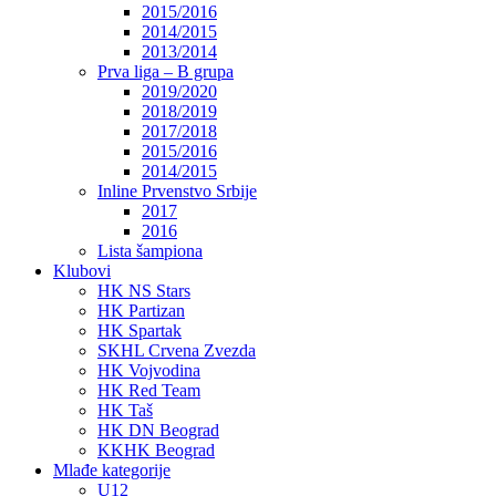
2015/2016
2014/2015
2013/2014
Prva liga – B grupa
2019/2020
2018/2019
2017/2018
2015/2016
2014/2015
Inline Prvenstvo Srbije
2017
2016
Lista šampiona
Klubovi
HK NS Stars
HK Partizan
HK Spartak
SKHL Crvena Zvezda
HK Vojvodina
HK Red Team
HK Taš
HK DN Beograd
KKHK Beograd
Mlađe kategorije
U12