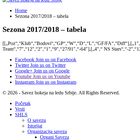
Home
Sezona 2017/2018 – tabela
Sezona 2017/2018 – tabela
[[„Poz“,“Klub“,“Bodovi“,“GP“,“W“,“D“,“L“,“GF/FA“,“Diff“],[„1″,
Team“,“7″,“12″,“2″,“1″,“9″,“27/91″,“-64″],[„4″,“
NS Stars“,“-2″,“1
Facebook
Join us on Facebook
Twitter
Join us on Twitter
Google+
Join us on Google
Youtube
Join us on Youtube
Instagram
Join us on Instagram
© 2026 - Savez hokeja na ledu Srbije. All Rights Reserved.
Početak
Vesti
SHLS
O savezu
Istorijat
Organizacija saveza
Organi Saveza