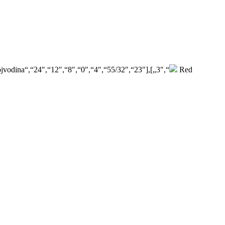
jvodina“,“24″,“12″,“8″,“0″,“4″,“55/32″,“23″],[„3″,“
Red