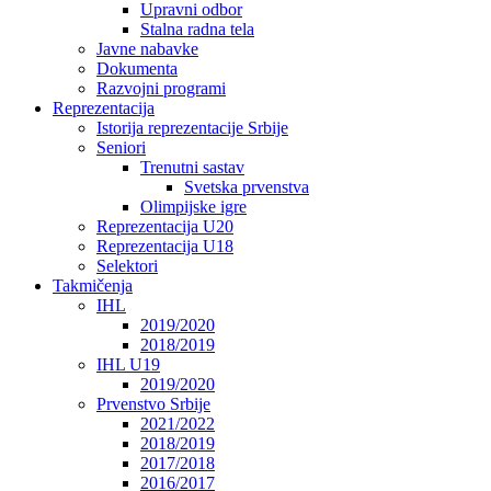
Upravni odbor
Stalna radna tela
Javne nabavke
Dokumenta
Razvojni programi
Reprezentacija
Istorija reprezentacije Srbije
Seniori
Trenutni sastav
Svetska prvenstva
Olimpijske igre
Reprezentacija U20
Reprezentacija U18
Selektori
Takmičenja
IHL
2019/2020
2018/2019
IHL U19
2019/2020
Prvenstvo Srbije
2021/2022
2018/2019
2017/2018
2016/2017