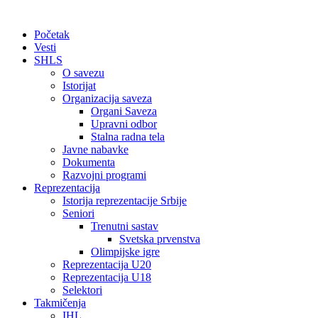
Početak
Vesti
SHLS
O savezu
Istorijat
Organizacija saveza
Organi Saveza
Upravni odbor
Stalna radna tela
Javne nabavke
Dokumenta
Razvojni programi
Reprezentacija
Istorija reprezentacije Srbije
Seniori
Trenutni sastav
Svetska prvenstva
Olimpijske igre
Reprezentacija U20
Reprezentacija U18
Selektori
Takmičenja
IHL