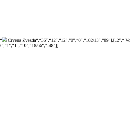
“
Crvena Zvezda“,“36″,“12″,“12″,“0″,“0″,“102/13″,“89″],[„2″,“
Vo
2″,“1″,“1″,“10″,“18/66″,“-48″]]