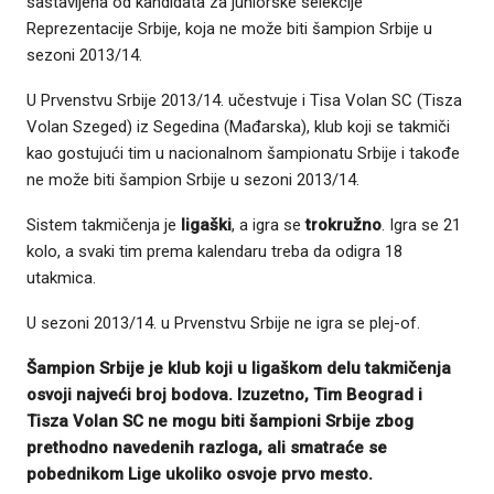
sastavljena od kandidata za juniorske selekcije
Reprezentacije Srbije, koja ne može biti šampion Srbije u
sezoni 2013/14.
U Prvenstvu Srbije 2013/14. učestvuje i Tisa Volan SC (Tisza
Volan Szeged) iz Segedina (Mađarska), klub koji se takmiči
kao gostujući tim u nacionalnom šampionatu Srbije i takođe
ne može biti šampion Srbije u sezoni 2013/14.
Sistem takmičenja je
ligaški
, a igra se
trokružno
. Igra se 21
kolo, a svaki tim prema kalendaru treba da odigra 18
utakmica.
U sezoni 2013/14. u Prvenstvu Srbije ne igra se plej-of.
Šampion Srbije je klub koji u ligaškom delu takmičenja
osvoji najveći broj bodova. Izuzetno, Tim Beograd i
Tisza Volan SC ne mogu biti šampioni Srbije zbog
prethodno navedenih razloga, ali smatraće se
pobednikom Lige ukoliko osvoje prvo mesto.