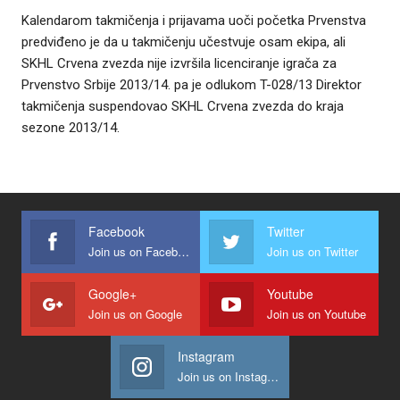
Kalendarom takmičenja i prijavama uoči početka Prvenstva
predviđeno je da u takmičenju učestvuje osam ekipa, ali
SKHL Crvena zvezda nije izvršila licenciranje igrača za
Prvenstvo Srbije 2013/14. pa je odlukom T-028/13 Direktor
takmičenja suspendovao SKHL Crvena zvezda do kraja
sezone 2013/14.
Facebook
Twitter
Join us on Facebook
Join us on Twitter
Google+
Youtube
Join us on Google
Join us on Youtube
Instagram
Join us on Instagram