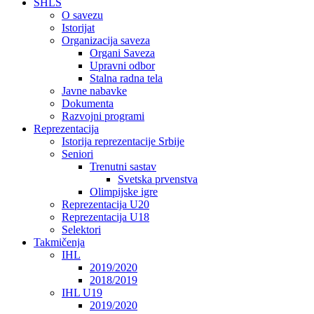
SHLS
O savezu
Istorijat
Organizacija saveza
Organi Saveza
Upravni odbor
Stalna radna tela
Javne nabavke
Dokumenta
Razvojni programi
Reprezentacija
Istorija reprezentacije Srbije
Seniori
Trenutni sastav
Svetska prvenstva
Olimpijske igre
Reprezentacija U20
Reprezentacija U18
Selektori
Takmičenja
IHL
2019/2020
2018/2019
IHL U19
2019/2020