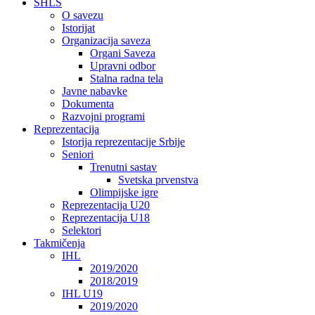
SHLS
O savezu
Istorijat
Organizacija saveza
Organi Saveza
Upravni odbor
Stalna radna tela
Javne nabavke
Dokumenta
Razvojni programi
Reprezentacija
Istorija reprezentacije Srbije
Seniori
Trenutni sastav
Svetska prvenstva
Olimpijske igre
Reprezentacija U20
Reprezentacija U18
Selektori
Takmičenja
IHL
2019/2020
2018/2019
IHL U19
2019/2020