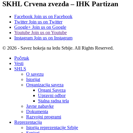
SKHL Crvena zvezda – IHK Partizan
Facebook
Join us on Facebook
Twitter
Join us on Twitter
Google+
Join us on Google
Youtube
Join us on Youtube
Instagram
Join us on Instagram
© 2026 - Savez hokeja na ledu Srbije. All Rights Reserved.
Početak
Vesti
SHLS
O savezu
Istorijat
Organizacija saveza
Organi Saveza
Upravni odbor
Stalna radna tela
Javne nabavke
Dokumenta
Razvojni programi
Reprezentacija
Istorija reprezentacije Srbije
Seniori