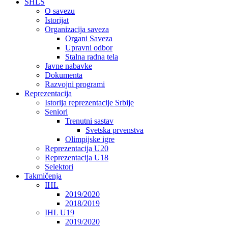
SHLS
O savezu
Istorijat
Organizacija saveza
Organi Saveza
Upravni odbor
Stalna radna tela
Javne nabavke
Dokumenta
Razvojni programi
Reprezentacija
Istorija reprezentacije Srbije
Seniori
Trenutni sastav
Svetska prvenstva
Olimpijske igre
Reprezentacija U20
Reprezentacija U18
Selektori
Takmičenja
IHL
2019/2020
2018/2019
IHL U19
2019/2020