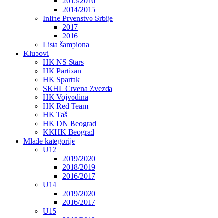
2015/2016
2014/2015
Inline Prvenstvo Srbije
2017
2016
Lista šampiona
Klubovi
HK NS Stars
HK Partizan
HK Spartak
SKHL Crvena Zvezda
HK Vojvodina
HK Red Team
HK Taš
HK DN Beograd
KKHK Beograd
Mlađe kategorije
U12
2019/2020
2018/2019
2016/2017
U14
2019/2020
2016/2017
U15