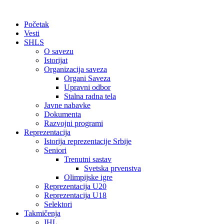
Početak
Vesti
SHLS
O savezu
Istorijat
Organizacija saveza
Organi Saveza
Upravni odbor
Stalna radna tela
Javne nabavke
Dokumenta
Razvojni programi
Reprezentacija
Istorija reprezentacije Srbije
Seniori
Trenutni sastav
Svetska prvenstva
Olimpijske igre
Reprezentacija U20
Reprezentacija U18
Selektori
Takmičenja
IHL