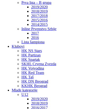
Prva liga – B grupa
2019/2020
2018/2019
2017/2018
2015/2016
2014/2015
Inline Prvenstvo Srbije
2017
2016
Lista šampiona
Klubovi
HK NS Stars
HK Partizan
HK Spartak
SKHL Crvena Zvezda
HK Vojvodina
HK Red Team
HK Taš
HK DN Beograd
KKHK Beograd
Mlađe kategorije
U12
2019/2020
2018/2019
2016/2017