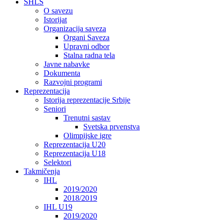
SHLS
O savezu
Istorijat
Organizacija saveza
Organi Saveza
Upravni odbor
Stalna radna tela
Javne nabavke
Dokumenta
Razvojni programi
Reprezentacija
Istorija reprezentacije Srbije
Seniori
Trenutni sastav
Svetska prvenstva
Olimpijske igre
Reprezentacija U20
Reprezentacija U18
Selektori
Takmičenja
IHL
2019/2020
2018/2019
IHL U19
2019/2020