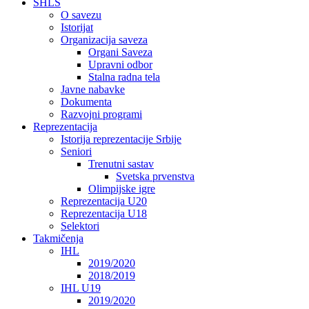
SHLS
O savezu
Istorijat
Organizacija saveza
Organi Saveza
Upravni odbor
Stalna radna tela
Javne nabavke
Dokumenta
Razvojni programi
Reprezentacija
Istorija reprezentacije Srbije
Seniori
Trenutni sastav
Svetska prvenstva
Olimpijske igre
Reprezentacija U20
Reprezentacija U18
Selektori
Takmičenja
IHL
2019/2020
2018/2019
IHL U19
2019/2020