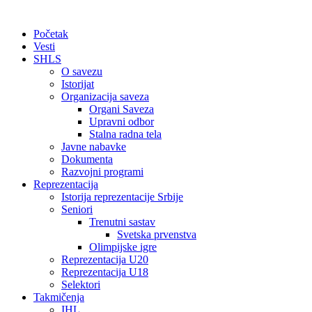
Početak
Vesti
SHLS
O savezu
Istorijat
Organizacija saveza
Organi Saveza
Upravni odbor
Stalna radna tela
Javne nabavke
Dokumenta
Razvojni programi
Reprezentacija
Istorija reprezentacije Srbije
Seniori
Trenutni sastav
Svetska prvenstva
Olimpijske igre
Reprezentacija U20
Reprezentacija U18
Selektori
Takmičenja
IHL