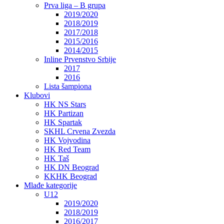
Prva liga – B grupa
2019/2020
2018/2019
2017/2018
2015/2016
2014/2015
Inline Prvenstvo Srbije
2017
2016
Lista šampiona
Klubovi
HK NS Stars
HK Partizan
HK Spartak
SKHL Crvena Zvezda
HK Vojvodina
HK Red Team
HK Taš
HK DN Beograd
KKHK Beograd
Mlađe kategorije
U12
2019/2020
2018/2019
2016/2017