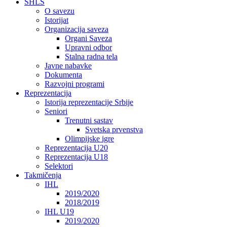
SHLS
O savezu
Istorijat
Organizacija saveza
Organi Saveza
Upravni odbor
Stalna radna tela
Javne nabavke
Dokumenta
Razvojni programi
Reprezentacija
Istorija reprezentacije Srbije
Seniori
Trenutni sastav
Svetska prvenstva
Olimpijske igre
Reprezentacija U20
Reprezentacija U18
Selektori
Takmičenja
IHL
2019/2020
2018/2019
IHL U19
2019/2020