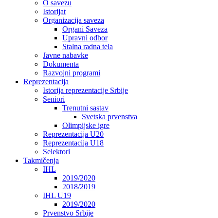
O savezu
Istorijat
Organizacija saveza
Organi Saveza
Upravni odbor
Stalna radna tela
Javne nabavke
Dokumenta
Razvojni programi
Reprezentacija
Istorija reprezentacije Srbije
Seniori
Trenutni sastav
Svetska prvenstva
Olimpijske igre
Reprezentacija U20
Reprezentacija U18
Selektori
Takmičenja
IHL
2019/2020
2018/2019
IHL U19
2019/2020
Prvenstvo Srbije