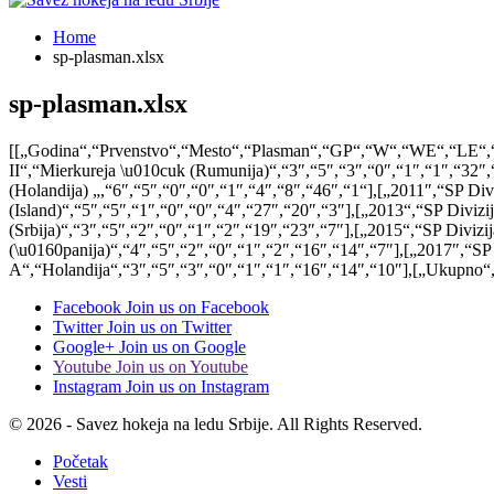
Home
sp-plasman.xlsx
sp-plasman.xlsx
[[„Godina“,“Prvenstvo“,“Mesto“,“Plasman“,“GP“,“W“,“WE“,“LE“,“L“
II“,“Mierkureja \u010cuk (Rumunija)“,“3″,“5″,“3″,“0″,“1″,“1″,“32″,“
(Holandija) „,“6″,“5″,“0″,“0″,“1″,“4″,“8″,“46″,“1“],[„2011″,“SP Divi
(Island)“,“5″,“5″,“1″,“0″,“0″,“4″,“27″,“20″,“3″],[„2013“,“SP Divizi
(Srbija)“,“3″,“5″,“2″,“0″,“1″,“2″,“19″,“23″,“7″],[„2015“,“SP Divizij
(\u0160panija)“,“4″,“5″,“2″,“0″,“1″,“2″,“16″,“14″,“7″],[„2017″,“SP 
A“,“Holandija“,“3″,“5″,“3″,“0″,“1″,“1″,“16″,“14″,“10″],[„Ukupno“,
Facebook
Join us on Facebook
Twitter
Join us on Twitter
Google+
Join us on Google
Youtube
Join us on Youtube
Instagram
Join us on Instagram
© 2026 - Savez hokeja na ledu Srbije. All Rights Reserved.
Početak
Vesti