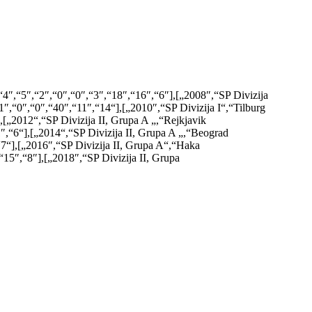
,“5″,“2″,“0″,“0″,“3″,“18″,“16″,“6″],[„2008″,“SP Divizija
1″,“0″,“0″,“40″,“11″,“14“],[„2010″,“SP Divizija I“,“Tilburg
,[„2012“,“SP Divizija II, Grupa A „,“Rejkjavik
1″,“6“],[„2014“,“SP Divizija II, Grupa A „,“Beograd
,“7“],[„2016″,“SP Divizija II, Grupa A“,“Haka
“15″,“8″],[„2018″,“SP Divizija II, Grupa