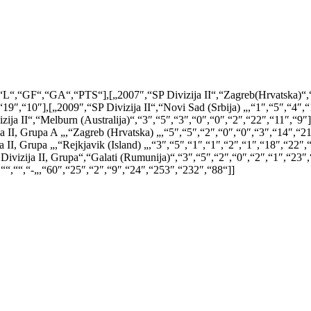
,“GF“,“GA“,“PTS“],[„2007″,“SP Divizija II“,“Zagreb(Hrvatska)“,“4″
19″,“10″],[„2009″,“SP Divizija II“,“Novi Sad (Srbija) „,“1″,“5″,“4″,“
zija II“,“Melburn (Australija)“,“3″,“5″,“3″,“0″,“0″,“2″,“22″,“11″,“9″]
ja II, Grupa A „,“Zagreb (Hrvatska) „,“5″,“5″,“2″,“0″,“0″,“3″,“14″,“2
a II, Grupa „,“Rejkjavik (Island) „,“3″,“5″,“1″,“1″,“2″,“1″,“18″,“22″
Divizija II, Grupa“,“Galati (Rumunija)“,“3″,“5″,“2″,“0″,“2″,“1″,“23″,
““,““,“-„,“60″,“25″,“2″,“9″,“24″,“253″,“232″,“88“]]