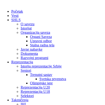
Početak
Vesti
SHLS
O savezu
Istorijat
Organizacija saveza
Organi Saveza
Upravni odbor
Stalna radna tela
Javne nabavke
Dokumenta
Razvojni programi
Reprezentacija
Istorija reprezentacije Srbije
Seniori
Trenutni sastav
Svetska prvenstva
Olimpijske igre
Reprezentacija U20
Reprezentacija U18
Selektori
Takmičenja
IHL