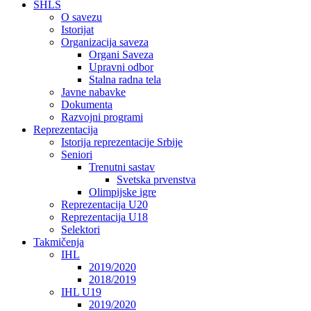
SHLS
O savezu
Istorijat
Organizacija saveza
Organi Saveza
Upravni odbor
Stalna radna tela
Javne nabavke
Dokumenta
Razvojni programi
Reprezentacija
Istorija reprezentacije Srbije
Seniori
Trenutni sastav
Svetska prvenstva
Olimpijske igre
Reprezentacija U20
Reprezentacija U18
Selektori
Takmičenja
IHL
2019/2020
2018/2019
IHL U19
2019/2020