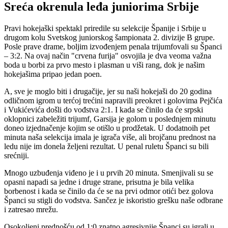
Sreća okrenula leđa juniorima Srbije
Pravi hokejaški spektakl priredile su selekcije Španije i Srbije u
drugom kolu Svetskog juniorskog šampionata 2. divizije B grupe.
Posle prave drame, boljim izvođenjem penala trijumfovali su Španci
– 3:2. Na ovaj način "crvena furija" osvojila je dva veoma važna
boda u borbi za prvo mesto i plasman u viši rang, dok je našim
hokejašima pripao jedan poen.
A, sve je moglo biti i drugačije, jer su naši hokejaši do 20 godina
odličnom igrom u terćoj trećini napravili preokret i golovima Pejčića
i Vukićevića došli do vođstva 2:1. I kada se činilo da će srpski
oklopnici zabeležiti trijumf, Garsija je golom u poslednjem minutu
doneo izjednačenje kojim se otišlo u prodžetak. U dodatnoih pet
minuta naša selekcija imala je igrača više, ali brojčanu prednost na
ledu nije im donela željeni rezultat. U penal ruletu Španci su bili
srećniji.
Mnogo uzbuđenja viđeno je i u prvih 20 minuta. Smenjivali su se
opasni napadi sa jedne i druge strane, prisutna je bila velika
borbenost i kada se činilo da će se na prvi odmor otići bez golova
Španci su stigli do vođstva. Sančez je iskoristio grešku naše odbrane
i zatresao mrežu.
Osokoljeni prednošću od 1:0 znatno agresivnije Španci su igrali u