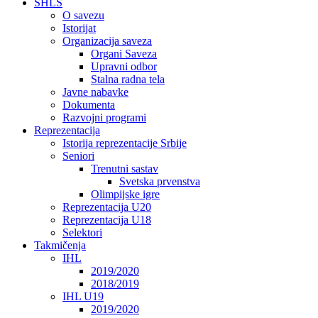
SHLS
O savezu
Istorijat
Organizacija saveza
Organi Saveza
Upravni odbor
Stalna radna tela
Javne nabavke
Dokumenta
Razvojni programi
Reprezentacija
Istorija reprezentacije Srbije
Seniori
Trenutni sastav
Svetska prvenstva
Olimpijske igre
Reprezentacija U20
Reprezentacija U18
Selektori
Takmičenja
IHL
2019/2020
2018/2019
IHL U19
2019/2020