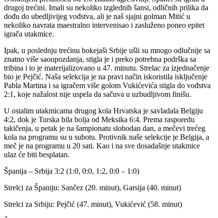
drugoj trećini. Imali su nekoliko izglednih šansi, odličnih prilika da
dođu do ubedljivijeg vođstva, ali je naš sjajni golman Mitić u
nekoliko navrata maestralno intervenisao i zasluženo poneo epitet
igrača utakmice.
Ipak, u poslednju trećinu hokejaši Srbije ušli su mnogo odlučnije sa
znatno više saoupozdanja, stigla je i preko potrebna podrška sa
tribina i to je materijalizovano u 47. minutu. Strelac za izjednačenje
bio je Pejčić. Naša selekcija je na pravi način iskoristila isključenje
Pabla Martina i sa igračem više golom Vukićevića stigla do vođstva
2:1, koje nažalost nije uspela da sačuva u uzbudljivom finišu.
U ostalim utakmicama drugog kola Hrvatska je savladala Belgiju
4:2, dok je Turska bila bolja od Meksika 6:4. Prema rasporedu
takičenja, u petak je na šampionatu slobodan dan, a mečevi trećeg
kola na programu su u subotu. Protivnik naše selekcije je Belgija, a
meč je na programu u 20 sati. Kao i na sve dosadašnje utakmice
ulaz će biti besplatan.
Španija – Srbija 3:2 (1:0, 0:0, 1:2, 0:0 – 1:0)
Strelci za Španiju: Sančez (20. minut), Garsija (40. minut)
Strelci za Srbiju: Pejčić (47. minut), Vukićević (58. minut)