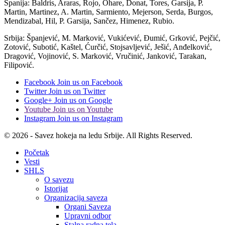
Španija: Baldris, Araras, Rojo, Ohare, Donat, Tores, Garsija, P.
Martin, Martinez, A. Martin, Sarmiento, Mejerson, Serda, Burgos,
Mendizabal, Hil, P. Garsija, Sančez, Himenez, Rubio.
Srbija: Španjević, M. Marković, Vukićević, Đumić, Grković, Pejčić,
Zotović, Subotić, Kaštel, Ćurčić, Stojsavljević, Ješić, Anđelković,
Dragović, Vojinović, S. Marković, Vručinić, Janković, Tarakan,
Filipović.
Facebook
Join us on Facebook
Twitter
Join us on Twitter
Google+
Join us on Google
Youtube
Join us on Youtube
Instagram
Join us on Instagram
© 2026 - Savez hokeja na ledu Srbije. All Rights Reserved.
Početak
Vesti
SHLS
O savezu
Istorijat
Organizacija saveza
Organi Saveza
Upravni odbor
Stalna radna tela