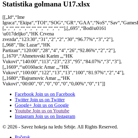
Statistika golmana U17.xlsx
[[„Id“,“Ime
Igraca“,“Ekipa“,“TOI“,“SOG“,“GR“,“GAA“,“NoS“,“Sav“,“GamesP
[„“,““,““,““,““,““,““,““,““,““,““],[„695″,“Bodi\u0161
\u017deljko“,“HK Crvena
zvezda“,“123:30″,“31″,“2″,“2″,“30″,“96.77%“,“3″,“2″],
[„968″,“Ilic Lazar“,“HK
Partizan“,“120:00″,“28″,“4″,“4″,“26″,“92.86%“,“2″,“2″],
[„1670“,“Ahmetovski Karim „,“HK
Vukovi“,“140:00″,“113″,“23″,“23″,“95″,“84.07%“,“3″,“3″],
[„1669“,“\u0160acic Amar „,“HK
Vukovi“,“100:00″,“122″,“13″,“13″,“100″,“81.97%“,“2″,“4″],
[„1680“,“Bajramovic Amar „,“HK
Vukovi“,“00:00″,“0″,“0″,“0″,“0″,“0,00%“,“0″,“1″]]
Facebook
Join us on Facebook
Twitter
Join us on Twitter
Google+
Join us on Google
Youtube
Join us on Youtube
Instagram
Join us on Instagram
© 2026 - Savez hokeja na ledu Srbije. All Rights Reserved.
Početak