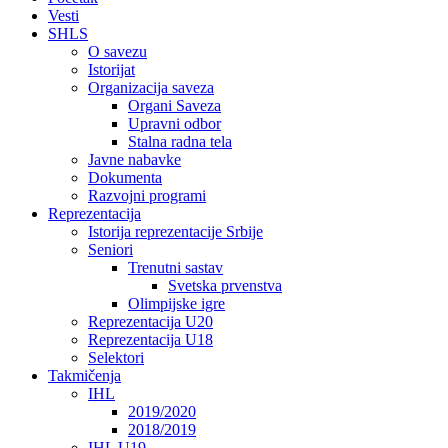
Vesti
SHLS
O savezu
Istorijat
Organizacija saveza
Organi Saveza
Upravni odbor
Stalna radna tela
Javne nabavke
Dokumenta
Razvojni programi
Reprezentacija
Istorija reprezentacije Srbije
Seniori
Trenutni sastav
Svetska prvenstva
Olimpijske igre
Reprezentacija U20
Reprezentacija U18
Selektori
Takmičenja
IHL
2019/2020
2018/2019
IHL U19