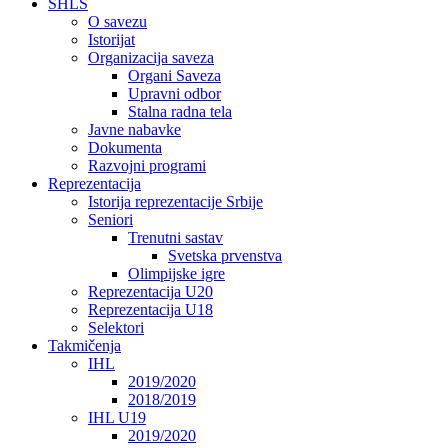
SHLS
O savezu
Istorijat
Organizacija saveza
Organi Saveza
Upravni odbor
Stalna radna tela
Javne nabavke
Dokumenta
Razvojni programi
Reprezentacija
Istorija reprezentacije Srbije
Seniori
Trenutni sastav
Svetska prvenstva
Olimpijske igre
Reprezentacija U20
Reprezentacija U18
Selektori
Takmičenja
IHL
2019/2020
2018/2019
IHL U19
2019/2020