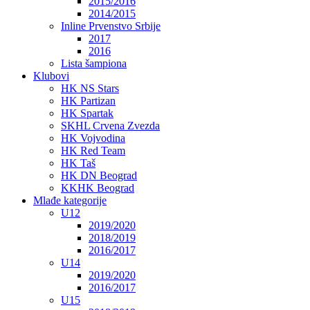
2015/2016
2014/2015
Inline Prvenstvo Srbije
2017
2016
Lista šampiona
Klubovi
HK NS Stars
HK Partizan
HK Spartak
SKHL Crvena Zvezda
HK Vojvodina
HK Red Team
HK Taš
HK DN Beograd
KKHK Beograd
Mlađe kategorije
U12
2019/2020
2018/2019
2016/2017
U14
2019/2020
2016/2017
U15