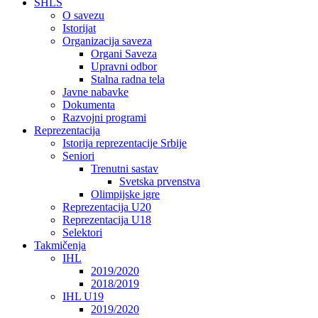
SHLS
O savezu
Istorijat
Organizacija saveza
Organi Saveza
Upravni odbor
Stalna radna tela
Javne nabavke
Dokumenta
Razvojni programi
Reprezentacija
Istorija reprezentacije Srbije
Seniori
Trenutni sastav
Svetska prvenstva
Olimpijske igre
Reprezentacija U20
Reprezentacija U18
Selektori
Takmičenja
IHL
2019/2020
2018/2019
IHL U19
2019/2020