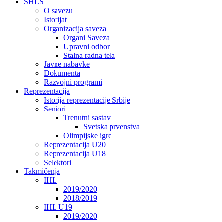
SHLS
O savezu
Istorijat
Organizacija saveza
Organi Saveza
Upravni odbor
Stalna radna tela
Javne nabavke
Dokumenta
Razvojni programi
Reprezentacija
Istorija reprezentacije Srbije
Seniori
Trenutni sastav
Svetska prvenstva
Olimpijske igre
Reprezentacija U20
Reprezentacija U18
Selektori
Takmičenja
IHL
2019/2020
2018/2019
IHL U19
2019/2020