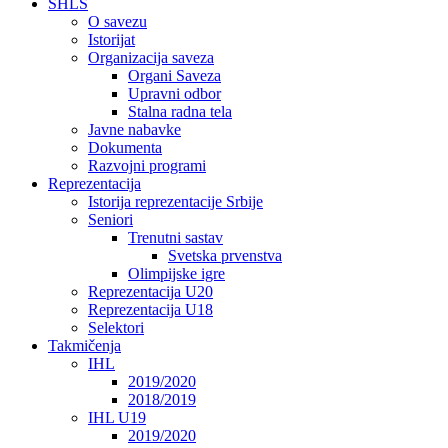
SHLS
O savezu
Istorijat
Organizacija saveza
Organi Saveza
Upravni odbor
Stalna radna tela
Javne nabavke
Dokumenta
Razvojni programi
Reprezentacija
Istorija reprezentacije Srbije
Seniori
Trenutni sastav
Svetska prvenstva
Olimpijske igre
Reprezentacija U20
Reprezentacija U18
Selektori
Takmičenja
IHL
2019/2020
2018/2019
IHL U19
2019/2020