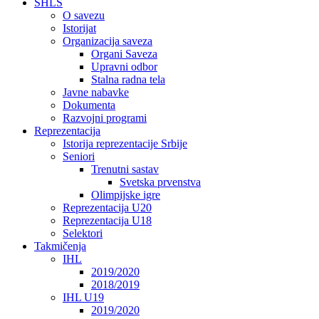
SHLS
O savezu
Istorijat
Organizacija saveza
Organi Saveza
Upravni odbor
Stalna radna tela
Javne nabavke
Dokumenta
Razvojni programi
Reprezentacija
Istorija reprezentacije Srbije
Seniori
Trenutni sastav
Svetska prvenstva
Olimpijske igre
Reprezentacija U20
Reprezentacija U18
Selektori
Takmičenja
IHL
2019/2020
2018/2019
IHL U19
2019/2020