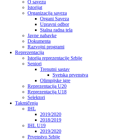
O savezu
Istorijat
Organizacija saveza
Organi Saveza
Upravni odbor
Stalna radna tela
Javne nabavke
Dokumenta
Razvojni programi
Reprezentacija
Istorija reprezentacije Srbije
Seniori
Trenutni sastav
Svetska prvenstva
Olimpijske igre
Reprezentacija U20
Reprezentacija U18
Selektori
Takmičenja
IHL
2019/2020
2018/2019
IHL U19
2019/2020
Prvenstvo Srbije