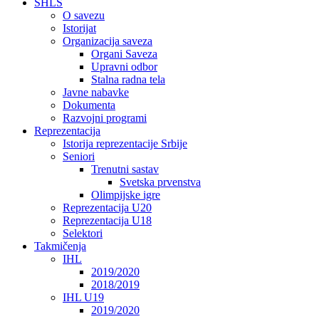
SHLS
O savezu
Istorijat
Organizacija saveza
Organi Saveza
Upravni odbor
Stalna radna tela
Javne nabavke
Dokumenta
Razvojni programi
Reprezentacija
Istorija reprezentacije Srbije
Seniori
Trenutni sastav
Svetska prvenstva
Olimpijske igre
Reprezentacija U20
Reprezentacija U18
Selektori
Takmičenja
IHL
2019/2020
2018/2019
IHL U19
2019/2020