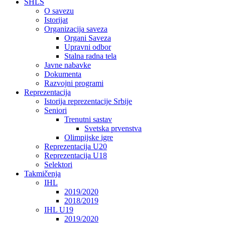
SHLS
O savezu
Istorijat
Organizacija saveza
Organi Saveza
Upravni odbor
Stalna radna tela
Javne nabavke
Dokumenta
Razvojni programi
Reprezentacija
Istorija reprezentacije Srbije
Seniori
Trenutni sastav
Svetska prvenstva
Olimpijske igre
Reprezentacija U20
Reprezentacija U18
Selektori
Takmičenja
IHL
2019/2020
2018/2019
IHL U19
2019/2020