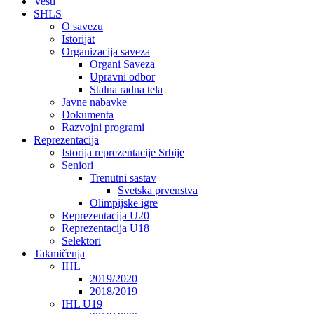
Vesti
SHLS
O savezu
Istorijat
Organizacija saveza
Organi Saveza
Upravni odbor
Stalna radna tela
Javne nabavke
Dokumenta
Razvojni programi
Reprezentacija
Istorija reprezentacije Srbije
Seniori
Trenutni sastav
Svetska prvenstva
Olimpijske igre
Reprezentacija U20
Reprezentacija U18
Selektori
Takmičenja
IHL
2019/2020
2018/2019
IHL U19