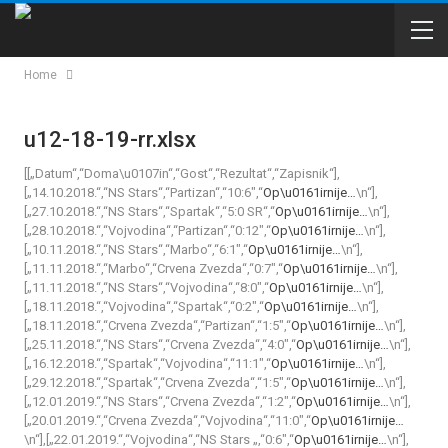
Home
u12-18-19-rr.xlsx
[[„Datum“,“Doma\u0107in“,“Gost“,“Rezultat“,“Zapisnik“],
[„14.10.2018.“,“NS Stars“,“Partizan“,“10:6″,“
Op\u0161irnije…
\n“],
[„27.10.2018.“,“NS Stars“,“Spartak“,“5:0 SR“,“
Op\u0161irnije…
\n“],
[„28.10.2018.“,“Vojvodina“,“Partizan“,“0:12″,“
Op\u0161irnije…
\n“],
[„10.11.2018.“,“NS Stars“,“Marbo“,“6:1″,“
Op\u0161irnije…
\n“],
[„11.11.2018.“,“Marbo“,“Crvena Zvezda“,“0:7″,“
Op\u0161irnije…
\n“],
[„11.11.2018.“,“NS Stars“,“Vojvodina“,“8:0″,“
Op\u0161irnije…
\n“],
[„18.11.2018.“,“Vojvodina“,“Spartak“,“0:2″,“
Op\u0161irnije…
\n“],
[„18.11.2018.“,“Crvena Zvezda“,“Partizan“,“1:5″,“
Op\u0161irnije…
\n“],
[„25.11.2018.“,“NS Stars“,“Crvena Zvezda“,“4:0″,“
Op\u0161irnije…
\n“],
[„16.12.2018.“,“Spartak“,“Vojvodina“,“11:1″,“
Op\u0161irnije…
\n“],
[„29.12.2018.“,“Spartak“,“Crvena Zvezda“,“1:5″,“
Op\u0161irnije…
\n“],
[„12.01.2019.“,“NS Stars“,“Crvena Zvezda“,“1:2″,“
Op\u0161irnije…
\n“],
[„20.01.2019.“,“Crvena Zvezda“,“Vojvodina“,“11:0″,“
Op\u0161irnije…
\n“],[„22.01.2019.“,“Vojvodina“,“NS Stars „,“0:6″,“
Op\u0161irnije…
\n“],