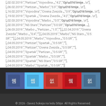
[„02.02.2019.“,“Partizan“,“Vojvodina „,“4:2″,“
Op\u0161irnije…
\n“],
[„06.02.2019.“,“Partizan „,“Marbo“,“5:3″,“
Op\u0161irnije…
\n“],
[„16.02.2019.“,“Vojvodina“,“Crvena Zvezda „,“0:9″,“
Op\u0161irnije…
\n“],
[„19.02.2019.“,“Spartak „,“Crvena Zvezda „,“4:2″,“
Op\u0161irnije…
\n“],
[„02.03.2019.“,“Vojvodina“,“Marbo „,“0:5″,“
Op\u0161irnije…
\n“],
[„02.03.2019.“,“NS Stars“,“Partizan“,“5:0 SR“,“
Op\u0161irnije…
„],
[„06.03.2019.“,“Marbo „,“Partizan „,“1:5″,““],[„22.04.2019.“,“Crvena
Zvezda“,“Marbo „,“0:4″,““],[„04.05.2019.“,“Marbo“,“NS Stars „,“0:5
SR“,““],[„04.05.2019.“,“Marbo“,“Vojvodina „,“0:5 SR“,““],
[„04.05.2019.“,“Partizan“,“Spartak „,“0:5 SR“,““],
[„04.05.2019.“,“Partizan“,“Crvena Zvezda „,“0:5 SR“,““],
[„04.05.2019.“,“Spartak“,“Partizan „,“0:5 SR“,““],
[„04.05.2019.“,“Spartak“,“Marbo „,“0:5 SR“,““],
[„04.05.2019.“,“Spartak“,“NS Stars“,“0:5 SR“,““],
[„04.05.2019.“,“Marbo“,“Spartak „,“0:5 SR“,““]]
Facebook
Twitter
Google+
Youtube
Inst
Join us on Facebook
Join us on Twitter
Join us on Google
Join us on Youtub
Join
© 2026 - Savez hokeja na ledu Srbije. All Rights Reserved.