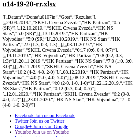
u14-19-20-rr.xlsx
[[„Datum“,“Doma\u0107in“,“Gost“,“Rezultat“],
[„29.09.2019.“,“SKHL Crvena Zvezda“,“HK Partizan“,“0:5
(SR)“],[„12.10.2019.“,“SKHL Crvena Zvezda“,“HK NS
Stars“,“5:0 (SR)“],[„13.10.2019.“,“HK Partizan“,“HK
Vojvodina“,“5:0 (SR)“],[„20.10.2019.“,“HK NS Stars“,“HK
Partizan“,“2:9 (1:3, 0:3, 1:3) „],[„03.11.2019.“,“HK
Vojvodina“,“SKHL Crvena Zvezda“,“0:17 (0:6, 0:4, 0:7)“],
[„19.11.2019.“,“HK Vojvodina“,“HK Partizan“,“0:8 (0:2, 0:3,
1:3)“],[„20.11.2019.“,“HK Partizan“,“HK NS Stars“,“7:0 (1:0, 3:0,
3:0)“],[„26.11.2019.“,“SKHL Crvena Zvezda“,“HK NS
Stars“,“10:2 (4-2, 4-0, 2-0)“],[„08.12.2019.“,“HK Partizan“,“HK
Vojvodina“,“14:0 (5-0, 4-0, 5-0)“],[„08.12.2019.“,“SKHL Crvena
Zvezda“,“HK NS Stars“,“4:0 (2-0, 1-0, 1-0)“],[„22.12.2019.“,“HK
NS Stars“,“HK Partizan“,“0:12 (0-3, 0-4, 0-5)“],
[„12.01.2020.“,“HK Partizan“,“SKHL Crvena Zvezda“,“6:2 (0-0,
4-0, 2-2)“],[„23.01.2020.“,“HK NS Stars“,“HK Vojvodina“,“7 : 0
(4-0, 1-0, 2-0)“]]
Facebook
Join us on Facebook
Twitter
Join us on Twitter
Google+
Join us on Google
Youtube
Join us on Youtube