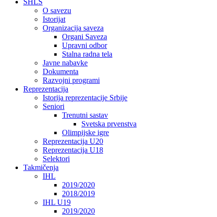
SHLS
O savezu
Istorijat
Organizacija saveza
Organi Saveza
Upravni odbor
Stalna radna tela
Javne nabavke
Dokumenta
Razvojni programi
Reprezentacija
Istorija reprezentacije Srbije
Seniori
Trenutni sastav
Svetska prvenstva
Olimpijske igre
Reprezentacija U20
Reprezentacija U18
Selektori
Takmičenja
IHL
2019/2020
2018/2019
IHL U19
2019/2020