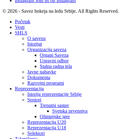
Instagram
Join us on Instagram
© 2026 - Savez hokeja na ledu Srbije. All Rights Reserved.
Početak
Vesti
SHLS
O savezu
Istorijat
Organizacija saveza
Organi Saveza
Upravni odbor
Stalna radna tela
Javne nabavke
Dokumenta
Razvojni programi
Reprezentacija
Istorija reprezentacije Srbije
Seniori
Trenutni sastav
Svetska prvenstva
Olimpijske igre
Reprezentacija U20
Reprezentacija U18
Selektori
Takmičenja