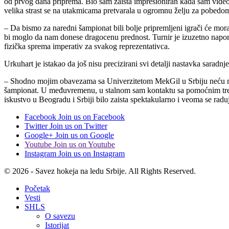
od prvog dana priprema. Bio sam zaista impresioniran kada sam video ko
velika strast se na utakmicama pretvarala u ogromnu želju za pobedo
– Da bismo za naredni šampionat bili bolje pripremljeni igrači će mor
bi moglo da nam donese dragocenu prednost. Turnir je izuzetno napor
fizička sprema imperativ za svakog reprezentativca.
Urkuhart je istakao da još nisu precizirani svi detalji nastavka saradn
– Shodno mojim obavezama sa Univerzitetom MekGil u Srbiju neću mo
šampionat. U međuvremenu, u stalnom sam kontaktu sa pomoćnim trene
iskustvo u Beogradu i Srbiji bilo zaista spektakularno i veoma se ra
Facebook
Join us on Facebook
Twitter
Join us on Twitter
Google+
Join us on Google
Youtube
Join us on Youtube
Instagram
Join us on Instagram
© 2026 - Savez hokeja na ledu Srbije. All Rights Reserved.
Početak
Vesti
SHLS
O savezu
Istorijat