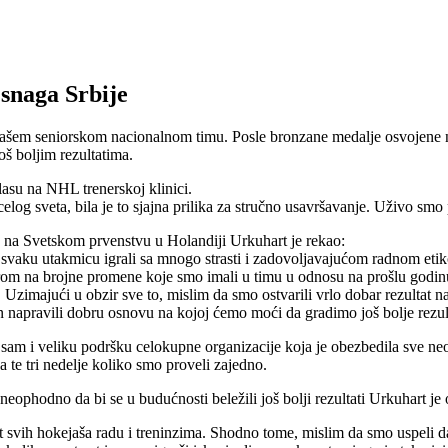
 snaga Srbije
 našem seniorskom nacionalnom timu. Posle bronzane medalje osvojene 
još boljim rezultatima.
asu na NHL trenerskoj klinici.
log sveta, bila je to sjajna prilika za stručno usavršavanje. Uživo smo p
e na Svetskom prvenstvu u Holandiji Urkuhart je rekao:
su svaku utakmicu igrali sa mnogo strasti i zadovoljavajućom radnom et
 na brojne promene koje smo imali u timu u odnosu na prošlu godinu, 
. Uzimajući u obzir sve to, mislim da smo ostvarili vrlo dobar rezultat n
n napravili dobru osnovu na kojoj ćemo moći da gradimo još bolje rezu
i veliku podršku celokupne organizacije koja je obezbedila sve neopho
 te tri nedelje koliko smo proveli zajedno.
neophodno da bi se u budućnosti beležili još bolji rezultati Urkuhart je
ost svih hokejaša radu i treninzima. Shodno tome, mislim da smo uspeli 