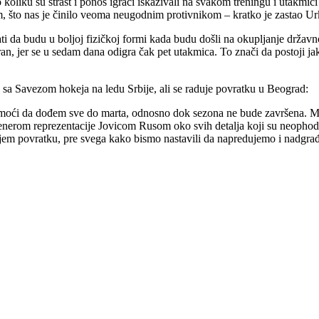
liku su strast i ponos igrači iskazivali na svakom treningu i utakmici z
m, što nas je činilo veoma neugodnim protivnikom – kratko je zastao Ur
ati da budu u boljoj fizičkoj formi kada budu došli na okupljanje držav
an, jer se u sedam dana odigra čak pet utakmica. To znači da postoji 
je sa Savezom hokeja na ledu Srbije, ali se raduje povratku u Beograd:
ći da dođem sve do marta, odnosno dok sezona ne bude završena. Međ
rom reprezentacije Jovicom Rusom oko svih detalja koji su neophodni
dujem povratku, pre svega kako bismo nastavili da napredujemo i nadgra