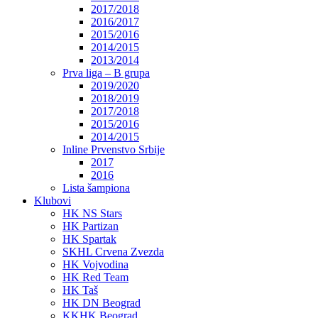
2017/2018
2016/2017
2015/2016
2014/2015
2013/2014
Prva liga – B grupa
2019/2020
2018/2019
2017/2018
2015/2016
2014/2015
Inline Prvenstvo Srbije
2017
2016
Lista šampiona
Klubovi
HK NS Stars
HK Partizan
HK Spartak
SKHL Crvena Zvezda
HK Vojvodina
HK Red Team
HK Taš
HK DN Beograd
KKHK Beograd