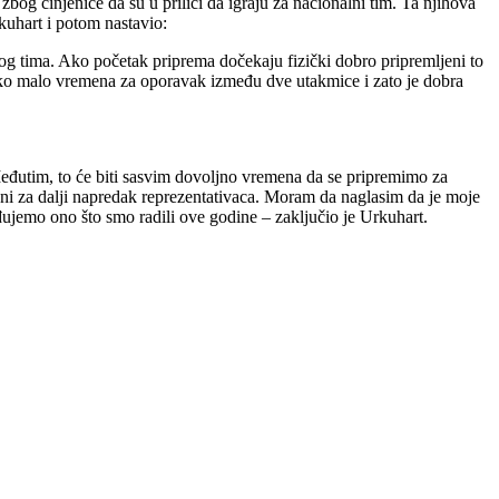
bog činjenice da su u prilici da igraju za nacionalni tim. Ta njihova
kuhart i potom nastavio:
nog tima. Ako početak priprema dočekaju fizički dobro pripremljeni to
jako malo vremena za oporavak između dve utakmice i zato je dobra
utim, to će biti sasvim dovoljno vremena da se pripremimo za
 za dalji napredak reprezentativaca. Moram da naglasim da je moje
đujemo ono što smo radili ove godine – zaključio je Urkuhart.