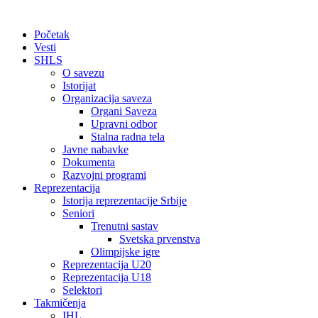
Početak
Vesti
SHLS
O savezu
Istorijat
Organizacija saveza
Organi Saveza
Upravni odbor
Stalna radna tela
Javne nabavke
Dokumenta
Razvojni programi
Reprezentacija
Istorija reprezentacije Srbije
Seniori
Trenutni sastav
Svetska prvenstva
Olimpijske igre
Reprezentacija U20
Reprezentacija U18
Selektori
Takmičenja
IHL