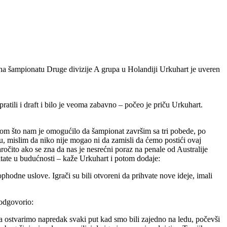
na šampionatu Druge divizije A grupa u Holandiji Urkuhart je uveren
ratili i draft i bilo je veoma zabavno – počeo je priču Urkuhart.
ikom što nam je omogućilo da šampionat završim sa tri pobede, po
mislim da niko nije mogao ni da zamisli da ćemo postići ovaj
aročito ako se zna da nas je nesrećni poraz na penale od Australije
ltate u budućnosti – kaže Urkuhart i potom dodaje:
dne uslove. Igrači su bili otvoreni da prihvate nove ideje, imali
 odgovorio:
da ostvarimo napredak svaki put kad smo bili zajedno na ledu, počevši