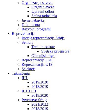
Organizacija saveza
Organi Saveza
Upravni odbor
Stalna radna tela
Javne nabavke
Dokumenta
Razvojni programi
Reprezentacija
Istorija reprezentacije Srbije
Seniori
Trenutni sastav
Svetska prvenstva
Olimpijske igre
Reprezentacija U20
Reprezentacija U18
Selektori
Takmičenja
IHL
2019/2020
2018/2019
IHL U19
2019/2020
Prvenstvo Srbije
2021/2022
2018/2019