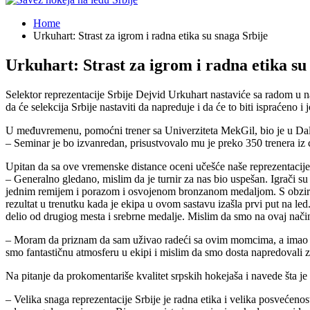
Home
Urkuhart: Strast za igrom i radna etika su snaga Srbije
Urkuhart: Strast za igrom i radna etika su
Selektor reprezentacije Srbije Dejvid Urkuhart nastaviće sa radom u
da će selekcija Srbije nastaviti da napreduje i da će to biti ispraćeno i 
U međuvremenu, pomoćni trener sa Univerziteta MekGil, bio je u Dal
– Seminar je bo izvanredan, prisustvovalo mu je preko 350 trenera iz ce
Upitan da sa ove vremenske distance oceni učešće naše reprezentacij
– Generalno gledano, mislim da je turnir za nas bio uspešan. Igrači 
jednim remijem i porazom i osvojenom bronzanom medaljom. S obzirom
rezultat u trenutku kada je ekipa u ovom sastavu izašla prvi put na led
delio od drugiog mesta i srebrne medalje. Mislim da smo na ovaj nači
– Moram da priznam da sam uživao radeći sa ovim momcima, a imao sam 
smo fantastičnu atmosferu u ekipi i mislim da smo dosta napredovali za
Na pitanje da prokomentariše kvalitet srpskih hokejaša i navede šta je 
– Velika snaga reprezentacije Srbije je radna etika i velika posvećen