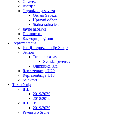
O savezu
Istorijat
Organizacija saveza
Organi Saveza
Upravni odbor
Stalna radna tela
Javne nabavke
Dokumenta
Razvojni programi
Reprezentacija
Istorija reprezentacije Srbije
Seniori
Trenutni sastav
Svetska prvenstva
Olimpijske igre
Reprezentacija U20
Reprezentacija U18
Selektori
Takmičenja
IHL
2019/2020
2018/2019
IHL U19
2019/2020
Prvenstvo Srbije