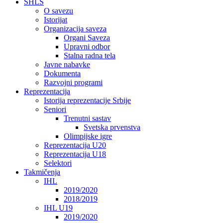
SHLS
O savezu
Istorijat
Organizacija saveza
Organi Saveza
Upravni odbor
Stalna radna tela
Javne nabavke
Dokumenta
Razvojni programi
Reprezentacija
Istorija reprezentacije Srbije
Seniori
Trenutni sastav
Svetska prvenstva
Olimpijske igre
Reprezentacija U20
Reprezentacija U18
Selektori
Takmičenja
IHL
2019/2020
2018/2019
IHL U19
2019/2020