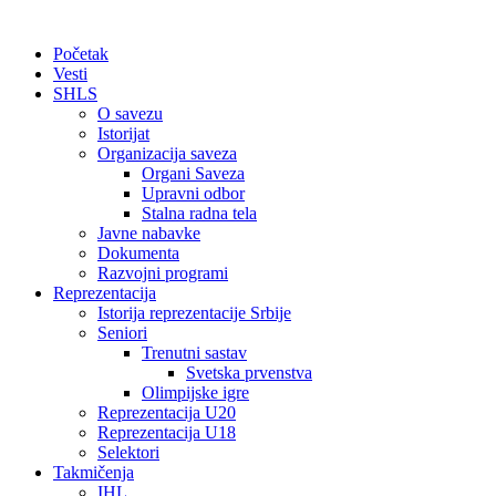
Početak
Vesti
SHLS
O savezu
Istorijat
Organizacija saveza
Organi Saveza
Upravni odbor
Stalna radna tela
Javne nabavke
Dokumenta
Razvojni programi
Reprezentacija
Istorija reprezentacije Srbije
Seniori
Trenutni sastav
Svetska prvenstva
Olimpijske igre
Reprezentacija U20
Reprezentacija U18
Selektori
Takmičenja
IHL