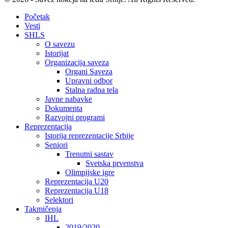
Početak
Vesti
SHLS
O savezu
Istorijat
Organizacija saveza
Organi Saveza
Upravni odbor
Stalna radna tela
Javne nabavke
Dokumenta
Razvojni programi
Reprezentacija
Istorija reprezentacije Srbije
Seniori
Trenutni sastav
Svetska prvenstva
Olimpijske igre
Reprezentacija U20
Reprezentacija U18
Selektori
Takmičenja
IHL
2019/2020