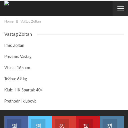
Home
Vaštag Zoltan
Vaštag Zoltan
Ime: Zoltan
Prezime: Vaštag
Visina: 165 cm
Težina: 69 kg
Klub: HK Spartak 40+
Prethodni klubovi:
Join us on Facebook
Join us on Twitter
Join us on Google
Join us on Youtub
Joi