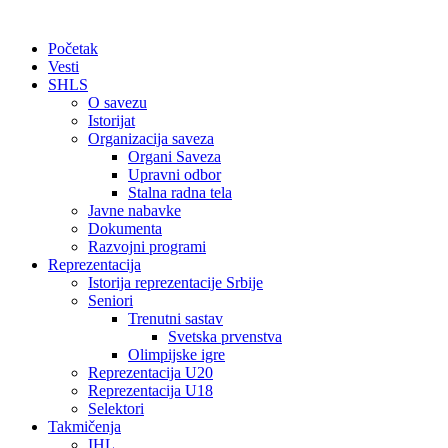
Početak
Vesti
SHLS
O savezu
Istorijat
Organizacija saveza
Organi Saveza
Upravni odbor
Stalna radna tela
Javne nabavke
Dokumenta
Razvojni programi
Reprezentacija
Istorija reprezentacije Srbije
Seniori
Trenutni sastav
Svetska prvenstva
Olimpijske igre
Reprezentacija U20
Reprezentacija U18
Selektori
Takmičenja
IHL