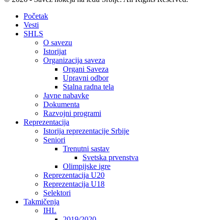
Početak
Vesti
SHLS
O savezu
Istorijat
Organizacija saveza
Organi Saveza
Upravni odbor
Stalna radna tela
Javne nabavke
Dokumenta
Razvojni programi
Reprezentacija
Istorija reprezentacije Srbije
Seniori
Trenutni sastav
Svetska prvenstva
Olimpijske igre
Reprezentacija U20
Reprezentacija U18
Selektori
Takmičenja
IHL
2019/2020