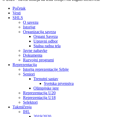
Početak
Vesti
SHLS
O savezu
Istorijat
Organizacija saveza
Organi Saveza
Upravni odbor
Stalna radna tela
Javne nabavke
Dokumenta
Razvojni programi
Reprezentacija
Istorija reprezentacije Srbije
Seniori
Trenutni sastav
Svetska prvenstva
Olimpijske igre
Reprezentacija U20
Reprezentacija U18
Selektori
Takmičenja
IHL
2019/2020