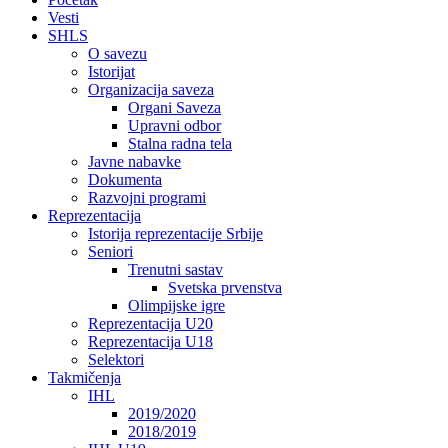
Vesti
SHLS
O savezu
Istorijat
Organizacija saveza
Organi Saveza
Upravni odbor
Stalna radna tela
Javne nabavke
Dokumenta
Razvojni programi
Reprezentacija
Istorija reprezentacije Srbije
Seniori
Trenutni sastav
Svetska prvenstva
Olimpijske igre
Reprezentacija U20
Reprezentacija U18
Selektori
Takmičenja
IHL
2019/2020
2018/2019