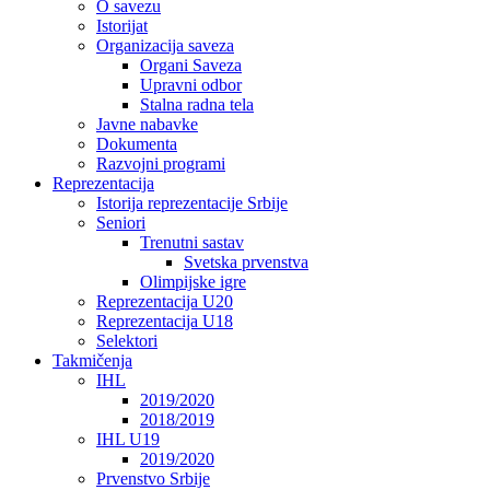
O savezu
Istorijat
Organizacija saveza
Organi Saveza
Upravni odbor
Stalna radna tela
Javne nabavke
Dokumenta
Razvojni programi
Reprezentacija
Istorija reprezentacije Srbije
Seniori
Trenutni sastav
Svetska prvenstva
Olimpijske igre
Reprezentacija U20
Reprezentacija U18
Selektori
Takmičenja
IHL
2019/2020
2018/2019
IHL U19
2019/2020
Prvenstvo Srbije