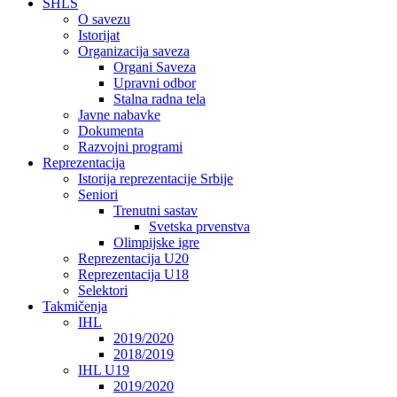
SHLS
O savezu
Istorijat
Organizacija saveza
Organi Saveza
Upravni odbor
Stalna radna tela
Javne nabavke
Dokumenta
Razvojni programi
Reprezentacija
Istorija reprezentacije Srbije
Seniori
Trenutni sastav
Svetska prvenstva
Olimpijske igre
Reprezentacija U20
Reprezentacija U18
Selektori
Takmičenja
IHL
2019/2020
2018/2019
IHL U19
2019/2020