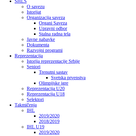
SHLS
O savezu
Istorijat
Organizacija saveza
Organi Saveza
Upravni odbor
Stalna radna tela
Javne nabavke
Dokumenta
Razvojni programi
Reprezentacija
Istorija reprezentacije Srbije
Seniori
Trenutni sastav
Svetska prvenstva
Olimpijske igre
Reprezentacija U20
Reprezentacija U18
Selektori
Takmičenja
IHL
2019/2020
2018/2019
IHL U19
2019/2020