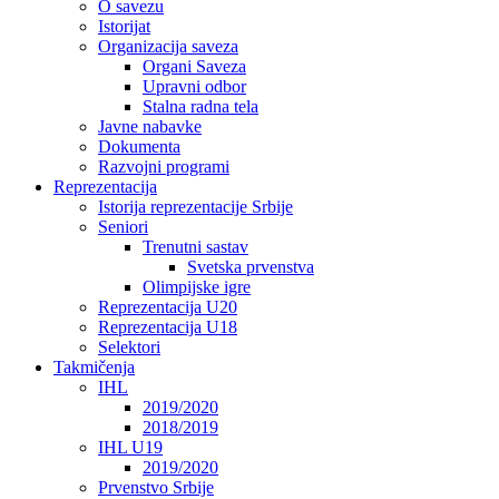
O savezu
Istorijat
Organizacija saveza
Organi Saveza
Upravni odbor
Stalna radna tela
Javne nabavke
Dokumenta
Razvojni programi
Reprezentacija
Istorija reprezentacije Srbije
Seniori
Trenutni sastav
Svetska prvenstva
Olimpijske igre
Reprezentacija U20
Reprezentacija U18
Selektori
Takmičenja
IHL
2019/2020
2018/2019
IHL U19
2019/2020
Prvenstvo Srbije