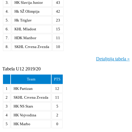
3.
HK Slavija Junior
43
4.
Hk SŽ Olimpija
42
5.
Hk Triglav
23
6.
KHL Mladost
15
7.
HDK Maribor
11
8.
SKHL Crvena Zvezda
10
Detaljnija tabela »
Tabela U12 2019/20
Team
PTS
1
HK Partizan
12
2
SKHL Crvena Zvezda
11
3
HK NS Stars
5
4
HK Vojvodina
2
5
HK Marbo
0