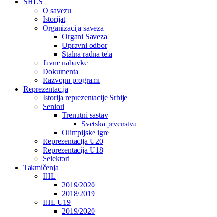
SHLS
O savezu
Istorijat
Organizacija saveza
Organi Saveza
Upravni odbor
Stalna radna tela
Javne nabavke
Dokumenta
Razvojni programi
Reprezentacija
Istorija reprezentacije Srbije
Seniori
Trenutni sastav
Svetska prvenstva
Olimpijske igre
Reprezentacija U20
Reprezentacija U18
Selektori
Takmičenja
IHL
2019/2020
2018/2019
IHL U19
2019/2020