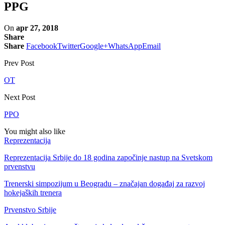
PPG
On
apr 27, 2018
Share
Share
Facebook
Twitter
Google+
WhatsApp
Email
Prev Post
OT
Next Post
PPO
You might also like
Reprezentacija
Reprezentacija Srbije do 18 godina započinje nastup na Svetskom
prvenstvu
Trenerski simpozijum u Beogradu – značajan događaj za razvoj
hokejaških trenera
Prvenstvo Srbije