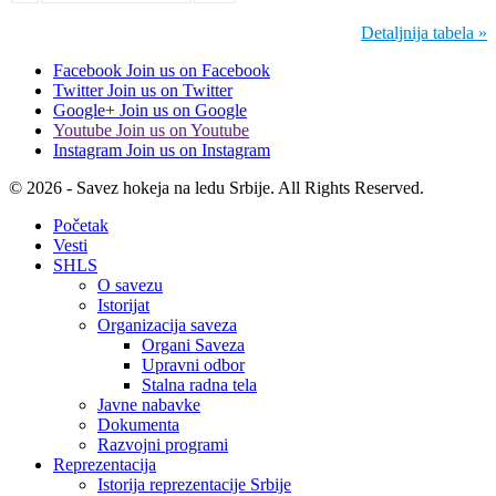
Detaljnija tabela »
Facebook
Join us on Facebook
Twitter
Join us on Twitter
Google+
Join us on Google
Youtube
Join us on Youtube
Instagram
Join us on Instagram
© 2026 - Savez hokeja na ledu Srbije. All Rights Reserved.
Početak
Vesti
SHLS
O savezu
Istorijat
Organizacija saveza
Organi Saveza
Upravni odbor
Stalna radna tela
Javne nabavke
Dokumenta
Razvojni programi
Reprezentacija
Istorija reprezentacije Srbije