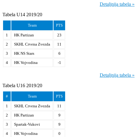
Detaljnija tabela »
Tabela U14 2019/20
Team
PTS
1
HK Partizan
23
2
SKHL Crvena Zvezda
11
3
HK NS Stars
6
4
HK Vojvodina
-1
Detaljnija tabela »
Tabela U16 2019/20
#
Team
PTS
1
SKHL Crvena Zvezda
11
2
HK Partizan
9
3
Spartak-Vukovi
9
4
HK Vojvodina
0