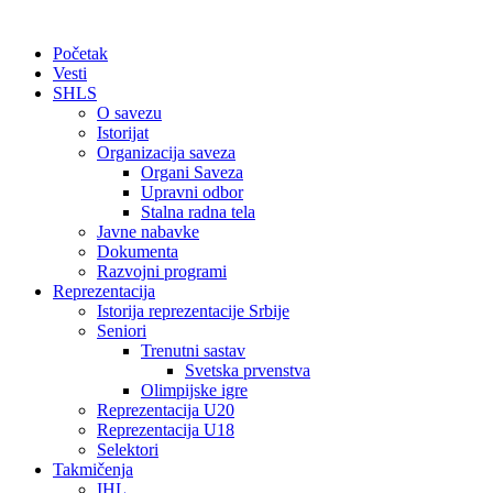
Početak
Vesti
SHLS
O savezu
Istorijat
Organizacija saveza
Organi Saveza
Upravni odbor
Stalna radna tela
Javne nabavke
Dokumenta
Razvojni programi
Reprezentacija
Istorija reprezentacije Srbije
Seniori
Trenutni sastav
Svetska prvenstva
Olimpijske igre
Reprezentacija U20
Reprezentacija U18
Selektori
Takmičenja
IHL