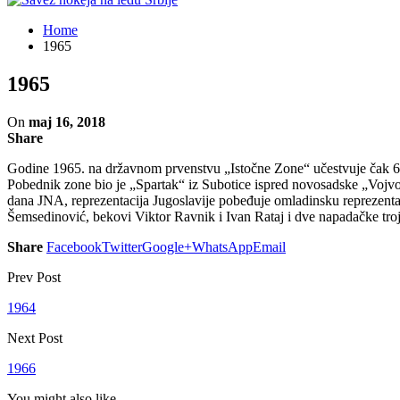
Home
1965
1965
On
maj 16, 2018
Share
Godine 1965. na državnom prvenstvu „Istočne Zone“ učestvuje čak 6 eki
Pobednik zone bio je „Spartak“ iz Subotice ispred novosadske „Vojvodi
dana JNA, reprezentacija Jugoslavije pobeđuje omladinsku reprezen
Šemsedinović, bekovi Viktor Ravnik i Ivan Rataj i dve napadačke tro
Share
Facebook
Twitter
Google+
WhatsApp
Email
Prev Post
1964
Next Post
1966
You might also like