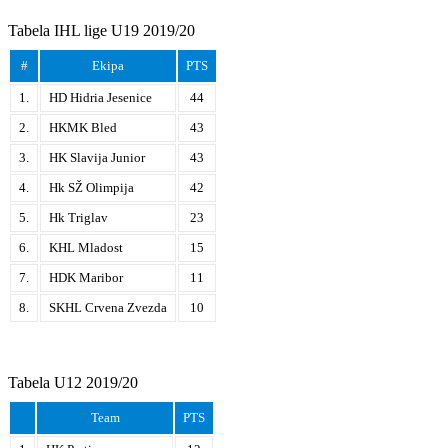
Tabela IHL lige U19 2019/20
#
Ekipa
PTS
1.
HD Hidria Jesenice
44
2.
HKMK Bled
43
3.
HK Slavija Junior
43
4.
Hk SŽ Olimpija
42
5.
Hk Triglav
23
6.
KHL Mladost
15
7.
HDK Maribor
11
8.
SKHL Crvena Zvezda
10
Tabela U12 2019/20
Team
PTS