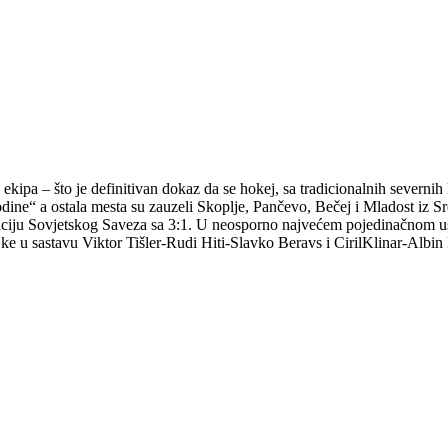
pa – što je definitivan dokaz da se hokej, sa tradicionalnih severnih lo
ne“ a ostala mesta su zauzeli Skoplje, Pančevo, Bečej i Mladost iz Sre
taciju Sovjetskog Saveza sa 3:1. U neosporno najvećem pojedinačnom 
jke u sastavu Viktor Tišler-Rudi Hiti-Slavko Beravs i CirilKlinar-Albi