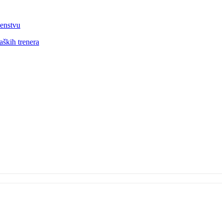
venstvu
aških trenera