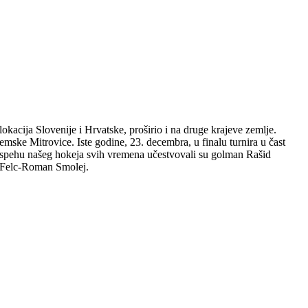
kacija Slovenije i Hrvatske, proširio i na druge krajeve zemlje.
mske Mitrovice. Iste godine, 23. decembra, u finalu turnira u čast
uspehu našeg hokeja svih vremena učestvovali su golman Rašid
n Felc-Roman Smolej.