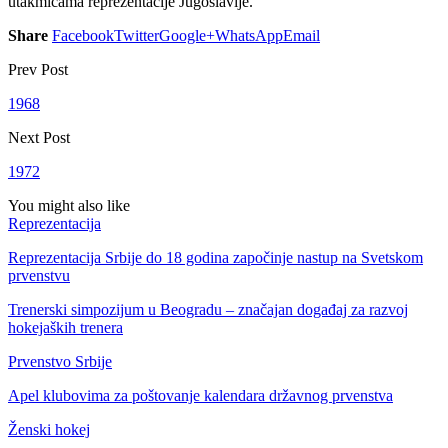
utakmicama reprezentacije Jugoslavije.
Share
Facebook
Twitter
Google+
WhatsApp
Email
Prev Post
1968
Next Post
1972
You might also like
Reprezentacija
Reprezentacija Srbije do 18 godina započinje nastup na Svetskom
prvenstvu
Trenerski simpozijum u Beogradu – značajan događaj za razvoj
hokejaških trenera
Prvenstvo Srbije
Apel klubovima za poštovanje kalendara državnog prvenstva
Ženski hokej