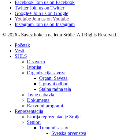
Facebook
Join us on Facebook
Twitter
Join us on Twitter
Google+
Join us on Google
Youtube
Join us on Youtube
Instagram
Join us on Instagram
© 2026 - Savez hokeja na ledu Srbije. All Rights Reserved.
Početak
Vesti
SHLS
O savezu
Istorijat
Organizacija saveza
Organi Saveza
Upravni odbor
Stalna radna tela
Javne nabavke
Dokumenta
Razvojni programi
Reprezentacija
Istorija reprezentacije Srbije
Seniori
Trenutni sastav
Svetska prvenstva