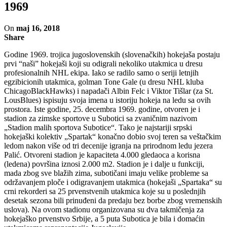
1969
On
maj 16, 2018
Share
Godine 1969. trojica jugoslovenskih (slovenačkih) hokejaša postaju
prvi “naši” hokejaši koji su odigrali nekoliko utakmica u dresu
profesionalnih NHL ekipa. Iako se radilo samo o seriji letnjih
egzibicionih utakmica, golman Tone Gale (u dresu NHL kluba
ChicagoBlackHawks) i napadači Albin Felc i Viktor Tišlar (za St.
LousBlues) ispisuju svoja imena u istoriju hokeja na ledu sa ovih
prostora. Iste godine, 25. decembra 1969. godine, otvoren je i
stadion za zimske sportove u Subotici sa zvaničnim nazivom
„Stadion malih sportova Subotice“. Tako je najstariji srpski
hokejaški kolektiv „Spartak“ konačno dobio svoj teren sa veštačkim
ledom nakon više od tri decenije igranja na prirodnom ledu jezera
Palić. Otvoreni stadion je kapaciteta 4.000 gledaoca a korisna
(ledena) površina iznosi 2.000 m2. Stadion je i dalje u funkciji,
mada zbog sve blažih zima, subotičani imaju velike probleme sa
održavanjem ploče i odigravanjem utakmica (hokejaši „Spartaka“ su
crni rekorderi sa 25 prvenstvenih utakmica koje su u poslednjih
desetak sezona bili prinuđeni da predaju bez borbe zbog vremenskih
uslova). Na ovom stadionu organizovana su dva takmičenja za
hokejaško prvenstvo Srbije, a 5 puta Subotica je bila i domaćin