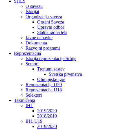
SHLS
O savezu
Istorijat
Organizacija saveza
Organi Saveza
Upravni odbor
Stalna radna tela
Javne nabavke
Dokumenta
Razvojni programi
Reprezentacija
Istorija reprezentacije Srbije
Seniori
Trenutni sastav
Svetska prvenstva
Olimpijske igre
Reprezentacija U20
Reprezentacija U18
Selektori
Takmičenja
IHL
2019/2020
2018/2019
IHL U19
2019/2020