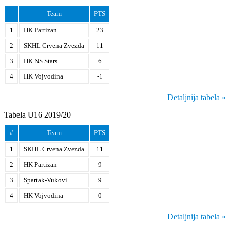
Team
PTS
1
HK Partizan
23
2
SKHL Crvena Zvezda
11
3
HK NS Stars
6
4
HK Vojvodina
-1
Detaljnija tabela »
Tabela U16 2019/20
#
Team
PTS
1
SKHL Crvena Zvezda
11
2
HK Partizan
9
3
Spartak-Vukovi
9
4
HK Vojvodina
0
Detaljnija tabela »