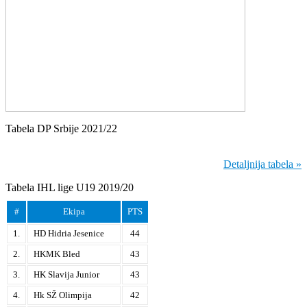
Tabela DP Srbije 2021/22
Detaljnija tabela »
Tabela IHL lige U19 2019/20
#
Ekipa
PTS
1.
HD Hidria Jesenice
44
2.
HKMK Bled
43
3.
HK Slavija Junior
43
4.
Hk SŽ Olimpija
42