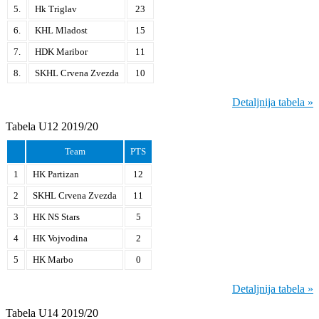
5.
Hk Triglav
23
6.
KHL Mladost
15
7.
HDK Maribor
11
8.
SKHL Crvena Zvezda
10
Detaljnija tabela »
Tabela U12 2019/20
Team
PTS
1
HK Partizan
12
2
SKHL Crvena Zvezda
11
3
HK NS Stars
5
4
HK Vojvodina
2
5
HK Marbo
0
Detaljnija tabela »
Tabela U14 2019/20