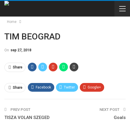
Home
TIM BEOGRAD
On
sep 27, 2018
Share
Facebook
Twitter
Google+
Share
WhatsApp
Email
PREV POST
NEXT POST
TISZA VOLAN SZEGED
Goals