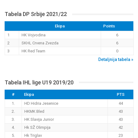
Tabela DP Srbije 2021/22
Ekipa
Points
1
HK Vojvodina
6
2
SKHL Crvena Zvezda
6
3
HK Red Team
0
Detaljnija tabela »
Tabela IHL lige U19 2019/20
#
Ekipa
PTS
1.
HD Hidria Jesenice
44
2.
HKMK Bled
43
3.
HK Slavija Junior
43
4.
Hk SŽ Olimpija
42
5.
Hk Triglav
23