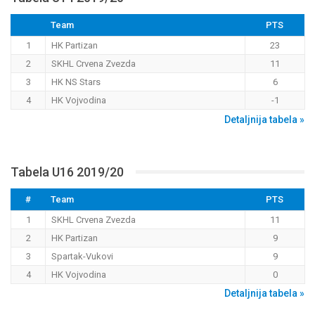
Team
PTS
1
HK Partizan
23
2
SKHL Crvena Zvezda
11
3
HK NS Stars
6
4
HK Vojvodina
-1
Detaljnija tabela »
Tabela U16 2019/20
#
Team
PTS
1
SKHL Crvena Zvezda
11
2
HK Partizan
9
3
Spartak-Vukovi
9
4
HK Vojvodina
0
Detaljnija tabela »