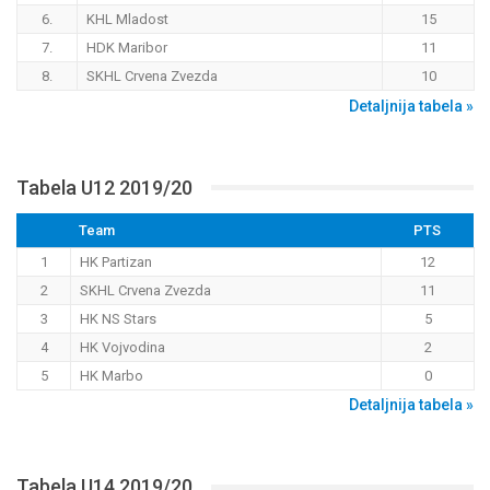
6.
KHL Mladost
15
7.
HDK Maribor
11
8.
SKHL Crvena Zvezda
10
Detaljnija tabela »
Tabela U12 2019/20
Team
PTS
1
HK Partizan
12
2
SKHL Crvena Zvezda
11
3
HK NS Stars
5
4
HK Vojvodina
2
5
HK Marbo
0
Detaljnija tabela »
Tabela U14 2019/20