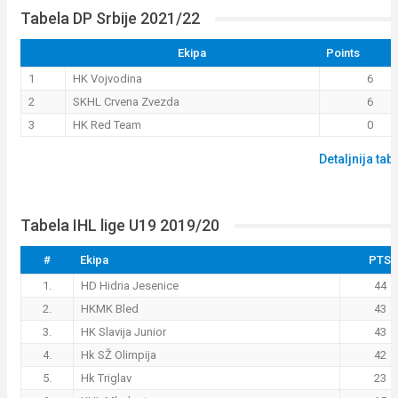
Tabela DP Srbije 2021/22
Ekipa
Points
1
HK Vojvodina
6
2
SKHL Crvena Zvezda
6
3
HK Red Team
0
Detaljnija tab
Tabela IHL lige U19 2019/20
#
Ekipa
PTS
1.
HD Hidria Jesenice
44
2.
HKMK Bled
43
3.
HK Slavija Junior
43
4.
Hk SŽ Olimpija
42
5.
Hk Triglav
23