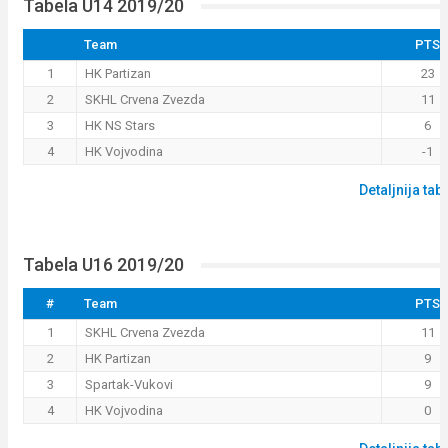
Tabela U14 2019/20
Team
PTS
1
HK Partizan
23
2
SKHL Crvena Zvezda
11
3
HK NS Stars
6
4
HK Vojvodina
-1
Detaljnija tab
Tabela U16 2019/20
#
Team
PTS
1
SKHL Crvena Zvezda
11
2
HK Partizan
9
3
Spartak-Vukovi
9
4
HK Vojvodina
0