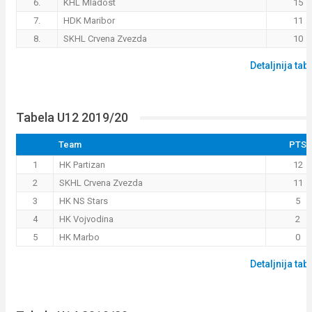
6.
KHL Mladost
15
7.
HDK Maribor
11
8.
SKHL Crvena Zvezda
10
Detaljnija tab
Tabela U12 2019/20
Team
PTS
1
HK Partizan
12
2
SKHL Crvena Zvezda
11
3
HK NS Stars
5
4
HK Vojvodina
2
5
HK Marbo
0
Detaljnija tab