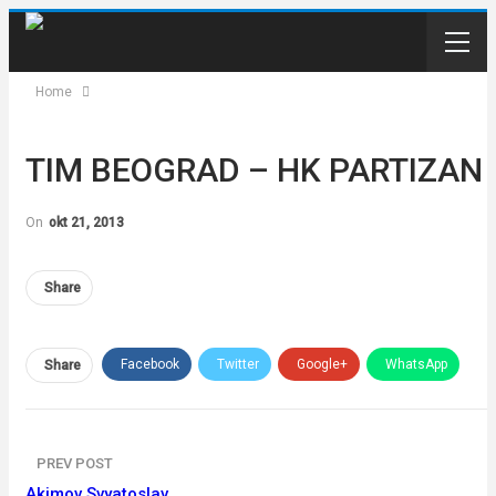
Home
TIM BEOGRAD – HK PARTIZAN
On
okt 21, 2013
Share
Facebook
Twitter
Google+
WhatsApp
Share
Email
PREV POST
Akimov Svyatoslav