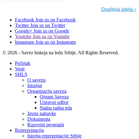
Detaljnija tabela »
Facebook
Join us on Facebook
Twitter
Join us on Twitter
Google+
Join us on Google
Youtube
Join us on Youtube
Instagram
Join us on Instagram
© 2026 - Savez hokeja na ledu Srbije. All Rights Reserved.
Početak
Vesti
SHLS
O savezu
Istorijat
Organizacija saveza
Organi Saveza
Upravni odbor
Stalna radna tela
Javne nabavke
Dokumenta
Razvojni programi
Reprezentacija
Istorija reprezentacije Srbije