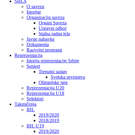
SHLS
O savezu
Istorijat
Organizacija saveza
Organi Saveza
Upravni odbor
Stalna radna tela
Javne nabavke
Dokumenta
Razvojni programi
Reprezentacija
Istorija reprezentacije Srbije
Seniori
Trenutni sastav
Svetska prvenstva
Olimpijske igre
Reprezentacija U20
Reprezentacija U18
Selektori
Takmičenja
IHL
2019/2020
2018/2019
IHL U19
2019/2020