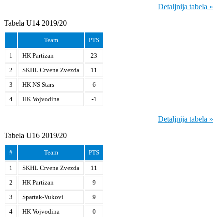
Detaljnija tabela »
Tabela U14 2019/20
Team
PTS
1
HK Partizan
23
2
SKHL Crvena Zvezda
11
3
HK NS Stars
6
4
HK Vojvodina
-1
Detaljnija tabela »
Tabela U16 2019/20
#
Team
PTS
1
SKHL Crvena Zvezda
11
2
HK Partizan
9
3
Spartak-Vukovi
9
4
HK Vojvodina
0