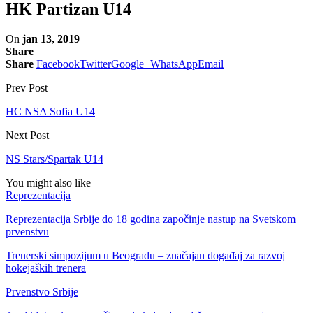
HK Partizan U14
On
jan 13, 2019
Share
Share
Facebook
Twitter
Google+
WhatsApp
Email
Prev Post
HC NSA Sofia U14
Next Post
NS Stars/Spartak U14
You might also like
Reprezentacija
Reprezentacija Srbije do 18 godina započinje nastup na Svetskom
prvenstvu
Trenerski simpozijum u Beogradu – značajan događaj za razvoj
hokejaških trenera
Prvenstvo Srbije