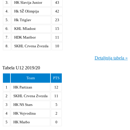
3.
HK Slavija Junior
43
4.
Hk SŽ Olimpija
42
5.
Hk Triglav
23
6.
KHL Mladost
15
7.
HDK Maribor
11
8.
SKHL Crvena Zvezda
10
Detaljnija tabela »
Tabela U12 2019/20
Team
PTS
1
HK Partizan
12
2
SKHL Crvena Zvezda
11
3
HK NS Stars
5
4
HK Vojvodina
2
5
HK Marbo
0