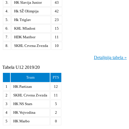
3.
HK Slavija Junior
43
4.
Hk SŽ Olimpija
42
5.
Hk Triglav
23
6.
KHL Mladost
15
7.
HDK Maribor
11
8.
SKHL Crvena Zvezda
10
Detaljnija tabela »
Tabela U12 2019/20
Team
PTS
1
HK Partizan
12
2
SKHL Crvena Zvezda
11
3
HK NS Stars
5
4
HK Vojvodina
2
5
HK Marbo
0