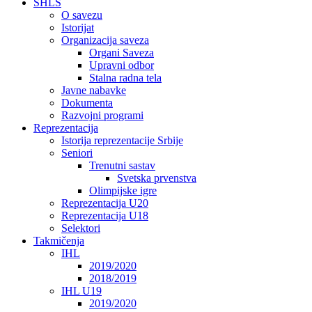
SHLS
O savezu
Istorijat
Organizacija saveza
Organi Saveza
Upravni odbor
Stalna radna tela
Javne nabavke
Dokumenta
Razvojni programi
Reprezentacija
Istorija reprezentacije Srbije
Seniori
Trenutni sastav
Svetska prvenstva
Olimpijske igre
Reprezentacija U20
Reprezentacija U18
Selektori
Takmičenja
IHL
2019/2020
2018/2019
IHL U19
2019/2020