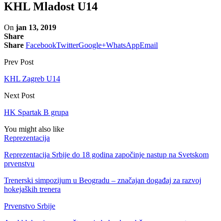
KHL Mladost U14
On
jan 13, 2019
Share
Share
Facebook
Twitter
Google+
WhatsApp
Email
Prev Post
KHL Zagreb U14
Next Post
HK Spartak B grupa
You might also like
Reprezentacija
Reprezentacija Srbije do 18 godina započinje nastup na Svetskom
prvenstvu
Trenerski simpozijum u Beogradu – značajan događaj za razvoj
hokejaških trenera
Prvenstvo Srbije