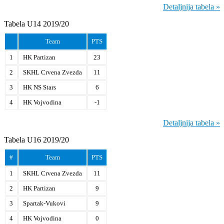
Detaljnija tabela »
Tabela U14 2019/20
Team
PTS
1
HK Partizan
23
2
SKHL Crvena Zvezda
11
3
HK NS Stars
6
4
HK Vojvodina
-1
Detaljnija tabela »
Tabela U16 2019/20
#
Team
PTS
1
SKHL Crvena Zvezda
11
2
HK Partizan
9
3
Spartak-Vukovi
9
4
HK Vojvodina
0