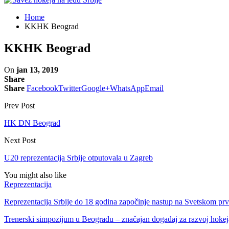
Home
KKHK Beograd
KKHK Beograd
On
jan 13, 2019
Share
Share
Facebook
Twitter
Google+
WhatsApp
Email
Prev Post
HK DN Beograd
Next Post
U20 reprezentacija Srbije otputovala u Zagreb
You might also like
Reprezentacija
Reprezentacija Srbije do 18 godina započinje nastup na Svetskom pr
Trenerski simpozijum u Beogradu – značajan događaj za razvoj hokej