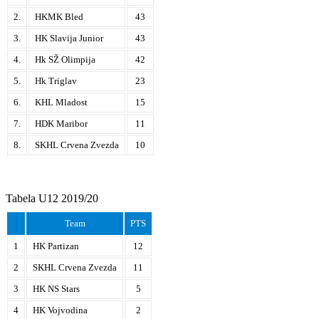
2.
HKMK Bled
43
3.
HK Slavija Junior
43
4.
Hk SŽ Olimpija
42
5.
Hk Triglav
23
6.
KHL Mladost
15
7.
HDK Maribor
11
8.
SKHL Crvena Zvezda
10
Tabela U12 2019/20
Team
PTS
1
HK Partizan
12
2
SKHL Crvena Zvezda
11
3
HK NS Stars
5
4
HK Vojvodina
2