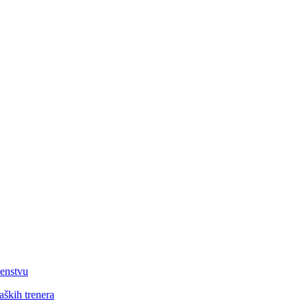
venstvu
aških trenera