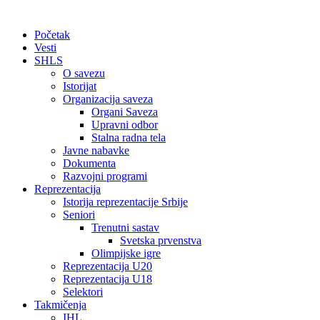
Početak
Vesti
SHLS
O savezu
Istorijat
Organizacija saveza
Organi Saveza
Upravni odbor
Stalna radna tela
Javne nabavke
Dokumenta
Razvojni programi
Reprezentacija
Istorija reprezentacije Srbije
Seniori
Trenutni sastav
Svetska prvenstva
Olimpijske igre
Reprezentacija U20
Reprezentacija U18
Selektori
Takmičenja
IHL