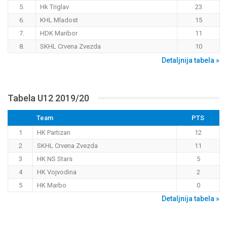
5.
Hk Triglav
23
6.
KHL Mladost
15
7.
HDK Maribor
11
8.
SKHL Crvena Zvezda
10
Detaljnija tabela »
Tabela U12 2019/20
Team
PTS
1
HK Partizan
12
2
SKHL Crvena Zvezda
11
3
HK NS Stars
5
4
HK Vojvodina
2
5
HK Marbo
0
Detaljnija tabela »