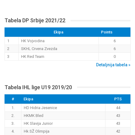
Tabela DP Srbije 2021/22
Ekipa
Points
1
HK Vojvodina
6
2
SKHL Crvena Zvezda
6
3
HK Red Team
0
Detaljnija tabela »
Tabela IHL lige U19 2019/20
#
Ekipa
PTS
1.
HD Hidria Jesenice
44
2.
HKMK Bled
43
3.
HK Slavija Junior
43
4.
Hk SŽ Olimpija
42