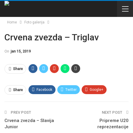
Home
Foto galerija
Crvena zvezda – Triglav
On
jan 15, 2019
Share
Facebook
Twitter
Google+
Share
WhatsApp
Email
PREV POST
NEXT POST
Crvena zvezda – Slavija
Pripreme U20
Junior
reprezentacije