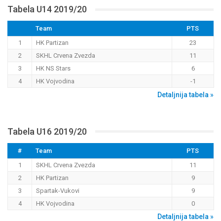
Tabela U14 2019/20
Team
PTS
1
HK Partizan
23
2
SKHL Crvena Zvezda
11
3
HK NS Stars
6
4
HK Vojvodina
-1
Detaljnija tabela »
Tabela U16 2019/20
#
Team
PTS
1
SKHL Crvena Zvezda
11
2
HK Partizan
9
3
Spartak-Vukovi
9
4
HK Vojvodina
0
Detaljnija tabela »