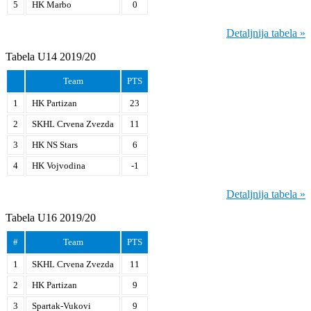
5
HK Marbo
0
Detaljnija tabela »
Tabela U14 2019/20
Team
PTS
1
HK Partizan
23
2
SKHL Crvena Zvezda
11
3
HK NS Stars
6
4
HK Vojvodina
-1
Detaljnija tabela »
Tabela U16 2019/20
#
Team
PTS
1
SKHL Crvena Zvezda
11
2
HK Partizan
9
3
Spartak-Vukovi
9