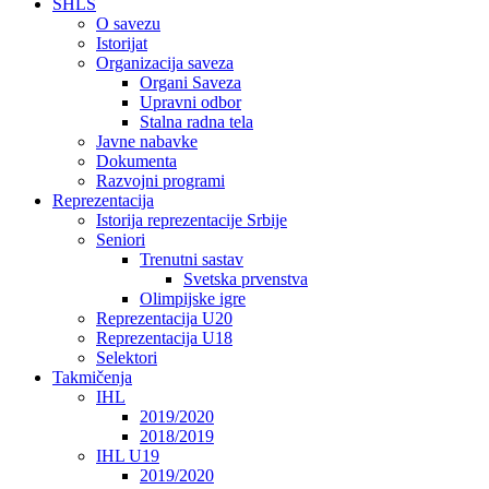
SHLS
O savezu
Istorijat
Organizacija saveza
Organi Saveza
Upravni odbor
Stalna radna tela
Javne nabavke
Dokumenta
Razvojni programi
Reprezentacija
Istorija reprezentacije Srbije
Seniori
Trenutni sastav
Svetska prvenstva
Olimpijske igre
Reprezentacija U20
Reprezentacija U18
Selektori
Takmičenja
IHL
2019/2020
2018/2019
IHL U19
2019/2020