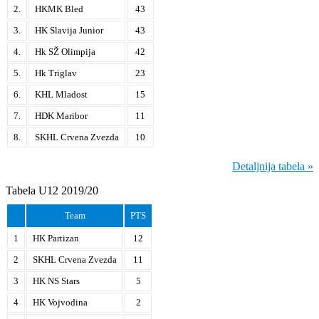
2.
HKMK Bled
43
3.
HK Slavija Junior
43
4.
Hk SŽ Olimpija
42
5.
Hk Triglav
23
6.
KHL Mladost
15
7.
HDK Maribor
11
8.
SKHL Crvena Zvezda
10
Detaljnija tabela »
Tabela U12 2019/20
Team
PTS
1
HK Partizan
12
2
SKHL Crvena Zvezda
11
3
HK NS Stars
5
4
HK Vojvodina
2