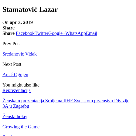
Stamatović Lazar
On
apr 3, 2019
Share
Share
Facebook
Twitter
Google+
WhatsApp
Email
Prev Post
Sredanović Vidak
Next Post
Arsić Ognjen
You might also like
Reprezentacija
Ženska reprezentacija Srbije na IIHF Svetskom prvenstvu Divizije
3A u Zagrebu
Ženski hokej
Growing the Game