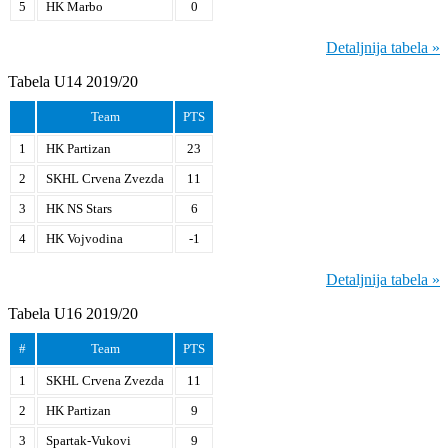
5
HK Marbo
0
Detaljnija tabela »
Tabela U14 2019/20
Team
PTS
1
HK Partizan
23
2
SKHL Crvena Zvezda
11
3
HK NS Stars
6
4
HK Vojvodina
-1
Detaljnija tabela »
Tabela U16 2019/20
#
Team
PTS
1
SKHL Crvena Zvezda
11
2
HK Partizan
9
3
Spartak-Vukovi
9