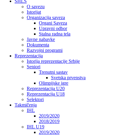
SHLS
O savezu
Istorijat
Organizacija saveza
Organi Saveza
Upravni odbor
Stalna radna tela
Javne nabavke
Dokumenta
Razvojni programi
Reprezentacija
Istorija reprezentacije Srbije
Seniori
Trenutni sastav
Svetska prvenstva
Olimpijske igre
Reprezentacija U20
Reprezentacija U18
Selektori
Takmičenja
IHL
2019/2020
2018/2019
IHL U19
2019/2020