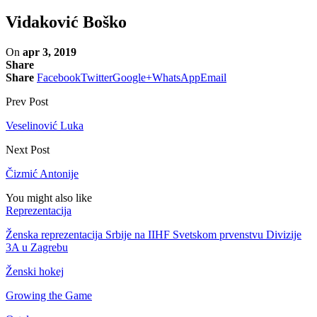
Vidaković Boško
On
apr 3, 2019
Share
Share
Facebook
Twitter
Google+
WhatsApp
Email
Prev Post
Veselinović Luka
Next Post
Čizmić Antonije
You might also like
Reprezentacija
Ženska reprezentacija Srbije na IIHF Svetskom prvenstvu Divizije
3A u Zagrebu
Ženski hokej
Growing the Game