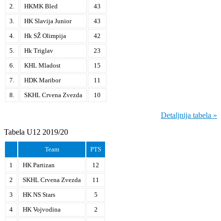
2.
HKMK Bled
43
3.
HK Slavija Junior
43
4.
Hk SŽ Olimpija
42
5.
Hk Triglav
23
6.
KHL Mladost
15
7.
HDK Maribor
11
8.
SKHL Crvena Zvezda
10
Detaljnija tabela »
Tabela U12 2019/20
Team
PTS
1
HK Partizan
12
2
SKHL Crvena Zvezda
11
3
HK NS Stars
5
4
HK Vojvodina
2