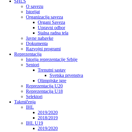
SHLS
O savezu
Istorijat
Organizacija saveza
Organi Saveza
Upravni odbor
Stalna radna tela
Javne nabavke
Dokumenta
Razvojni programi
Reprezentacija
Istorija reprezentacije Srbije
Seniori
Trenutni sastav
Svetska prvenstva
Olimpijske igre
Reprezentacija U20
Reprezentacija U18
Selektori
Takmičenja
IHL
2019/2020
2018/2019
IHL U19
2019/2020