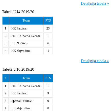
Detaljnija tabela »
Tabela U14 2019/20
Team
PTS
1
HK Partizan
23
2
SKHL Crvena Zvezda
11
3
HK NS Stars
6
4
HK Vojvodina
-1
Detaljnija tabela »
Tabela U16 2019/20
#
Team
PTS
1
SKHL Crvena Zvezda
11
2
HK Partizan
9
3
Spartak-Vukovi
9
4
HK Vojvodina
0