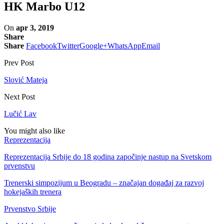
HK Marbo U12
On
apr 3, 2019
Share
Share
Facebook
Twitter
Google+
WhatsApp
Email
Prev Post
Slović Mateja
Next Post
Lučić Lav
You might also like
Reprezentacija
Reprezentacija Srbije do 18 godina započinje nastup na Svetskom
prvenstvu
Trenerski simpozijum u Beogradu – značajan događaj za razvoj
hokejaških trenera
Prvenstvo Srbije