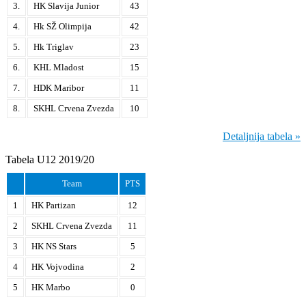
3.
HK Slavija Junior
43
4.
Hk SŽ Olimpija
42
5.
Hk Triglav
23
6.
KHL Mladost
15
7.
HDK Maribor
11
8.
SKHL Crvena Zvezda
10
Detaljnija tabela »
Tabela U12 2019/20
Team
PTS
1
HK Partizan
12
2
SKHL Crvena Zvezda
11
3
HK NS Stars
5
4
HK Vojvodina
2
5
HK Marbo
0